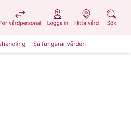
på 1177.se
på 1177.se
på 1177.se
på 1177.se
För vårdpersonal
Logga in
Hitta vård
Sök
ehandling
Så fungerar vården