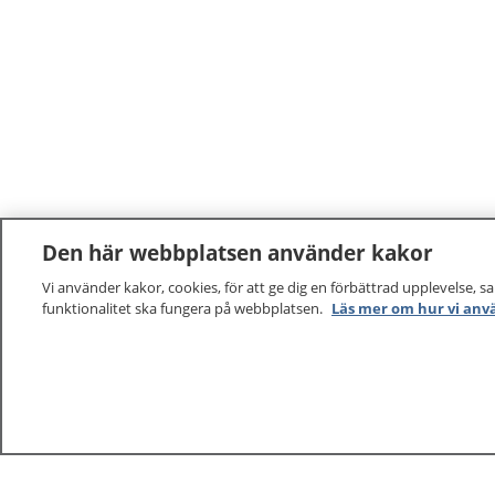
Den här webbplatsen använder kakor
Vi använder kakor, cookies, för att ge dig en förbättrad upplevelse, s
funktionalitet ska fungera på webbplatsen.
Läs mer om hur vi anv
1177
–
tryggt om din hälsa och vård
På 1177.se får du råd om hälsa och information om 
vilka mottagningar du kan kontakta. Logga in för att lä
och göra dina vårdärenden. Ring telefonnummer 1177