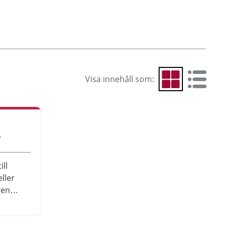
Visa innehåll som:
Visa som rutnät
Visa som 
r
ill
ller
gen
et är
g tidigt.