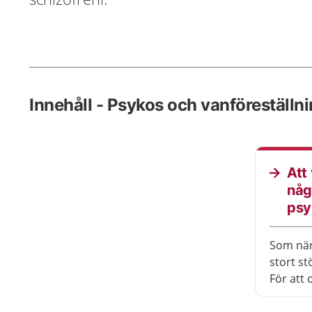
Innehåll - Psykos och vanföreställn
Att
någ
psy
Som när
stort st
För att 
viktigt 