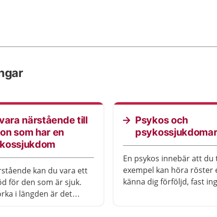
ingar
 vara närstående till
Psykos och
on som har en
psykossjukdoma
kossjukdom
En psykos innebär att du t
exempel kan höra röster e
stående kan du vara ett
känna dig förföljd, fast in
öd för den som är sjuk.
annan uppfattar det så. D
orka i längden är det
viktigt att du får behandlin
att du tar hand om dig