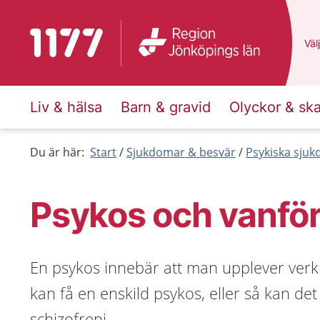
Till startsidan för 1177
Du 
Välj
Liv & hälsa
Barn & gravid
Olyckor & sk
Du är här:
Start
Sjukdomar & besvär
Psykiska sju
Psykos och vanför
En psykos innebär att man upplever verk
kan få en enskild psykos, eller så kan d
schizofreni.