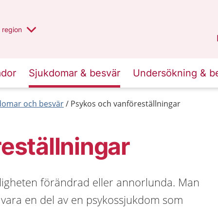
har valt region
en annan
region
Jönköpings län
.
ador
Sjukdomar & besvär
Undersökning & b
kdomar och besvär
Psykos och vanföreställningar
eställningar
ligheten förändrad eller annorlunda. Man
et vara en del av en psykossjukdom som