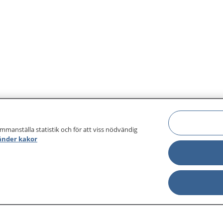
ammanställa statistik och för att viss nödvändig
änder kakor
sjukdomar och
Other languages
sa din journal
Lättläst svenska
 för