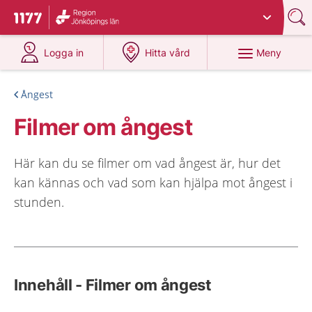
Du har valt region
Jönköpings län
.
Till startsidan för 1177
på 1177.se
på 1177.se
Meny
Logga in
Hitta vård
Ångest
Filmer om ångest
Här kan du se filmer om vad ångest är, hur det
kan kännas och vad som kan hjälpa mot ångest i
stunden.
Innehåll - Filmer om ångest