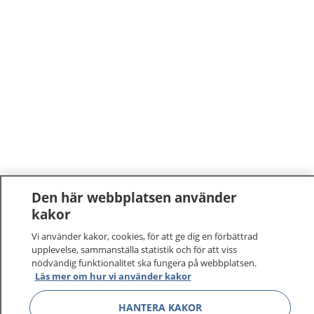
Den här webbplatsen använder
1177
–
tryggt om din hälsa och vård
kakor
Vi använder kakor, cookies, för att ge dig en förbättrad
På 1177.se får du råd om hälsa och information om
upplevelse, sammanställa statistik och för att viss
nödvändig funktionalitet ska fungera på webbplatsen.
sjukdomar och vilka mottagningar du kan kontakta.
Läs mer om hur vi använder kakor
Logga in för att läsa din journal och göra dina
vårdärenden. Ring telefonnummer 1177 för
HANTERA KAKOR