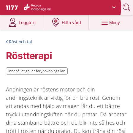
Du har valt region
Jönköpings län
.
Till startsidan för 1177
på 1177.se
på 1177.se
Meny
Logga in
Hitta vård
Röst och tal
Röstterapi
Innehållet gäller för Jönköpings län
Innehållet gäller för Jönköpings län
Andningen är röstens motor och din
andningsteknik är viktig för en bra röst. Genom
att andas med hjälp av magen får du ett bättre
tryck i utandningsluften när du pratar. Då arbetar
dina stämband bättre och du blir inte så hes och
trött i rösten när du pratar. Du kan träna din röst