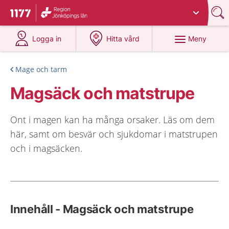
Du har valt region
Jönköpings län
.
Till startsidan för 1177
på 1177.se
på 1177.se
Meny
Logga in
Hitta vård
Mage och tarm
Magsäck och matstrupe
Ont i magen kan ha många orsaker. Läs om dem
här, samt om besvär och sjukdomar i matstrupen
och i magsäcken.
Innehåll - Magsäck och matstrupe