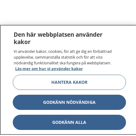
Den här webbplatsen använder
kakor
1177
–
tryggt om din hälsa och vård
Vi använder kakor, cookies, för att ge dig en förbättrad
upplevelse, sammanställa statistik och för att viss
nödvändig funktionalitet ska fungera på webbplatsen.
På 1177.se får du råd om hälsa och information om
Läs mer om hur vi använder kakor
sjukdomar och vilka mottagningar du kan kontakta.
Logga in för att läsa din journal och göra dina
HANTERA KAKOR
vårdärenden. Ring telefonnummer 1177 för
sjukvårdsrådgivning dygnet runt.
GODKÄNN NÖDVÄNDIGA
1177 ger dig råd när du vill må bättre.
GODKÄNN ALLA