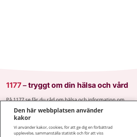
1177
–
tryggt om din hälsa och vård
På 1177.se får du råd om hälsa och information om
sjukdomar och vilka mottagningar du kan kontakta.
Den här webbplatsen använder
Logga in för att läsa din journal och göra dina
kakor
vårdärenden. Ring telefonnummer 1177 för
Vi använder kakor, cookies, för att ge dig en förbättrad
sjukvårdsrådgivning dygnet runt.
upplevelse, sammanställa statistik och för att viss
1177 ger dig råd när du vill må bättre.