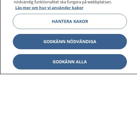
nödvändig funktionalitet ska fungera på webbplatsen.
Läs mer om hur vi använder kakor
HANTERA KAKOR
Visa inn
1177 på flera språk
GODKÄNN NÖDVÄNDIGA
Visa inn
Om 1177
GODKÄNN ALLA
Visa inn
Kontakt
Behandling av personuppgifter
Hantering av kakor
Inställningar för kakor