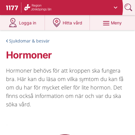
Du har valt region
Jönköpings län
.
Till startsidan för 1177
på 1177.se
på 1177.se
Meny
Logga in
Hitta vård
Sjukdomar & besvär
Hormoner
Hormoner behövs för att kroppen ska fungera
bra. Här kan du läsa om vilka symtom du kan få
om du har för mycket eller för lite hormon. Det
finns också information om när och var du ska
söka vård.