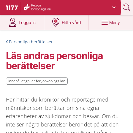
Du har valt region
Jönköpings län
.
Till startsidan för 1177
på 1177.se
på 1177.se
Meny
Logga in
Hitta vård
Personliga berättelser
Läs andras personliga
berättelser
Innehållet gäller för Jönköpings län
Innehållet gäller för Jönköpings län
Här hittar du krönikor och reportage med
människor som berättar om sina egna
erfarenheter av sjukdomar och besvär. Om du
inte ser några berättelser beror det på att den
region du har valt inte har publicerat några