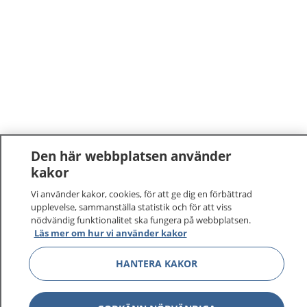
Den här webbplatsen använder
kakor
1177
–
tryggt om din hälsa och vård
Vi använder kakor, cookies, för att ge dig en förbättrad
upplevelse, sammanställa statistik och för att viss
På 1177.se får du råd om hälsa och information om
nödvändig funktionalitet ska fungera på webbplatsen.
sjukdomar och vilka mottagningar du kan kontakta.
Läs mer om hur vi använder kakor
Logga in för att läsa din journal och göra dina
vårdärenden. Ring telefonnummer 1177 för
HANTERA KAKOR
sjukvårdsrådgivning dygnet runt.
1177 ger dig råd när du vill må bättre.