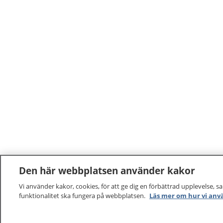
Den här webbplatsen använder kakor
Vi använder kakor, cookies, för att ge dig en förbättrad upplevelse, s
funktionalitet ska fungera på webbplatsen.
Läs mer om hur vi anv
1177
–
tryggt om din hälsa och vård