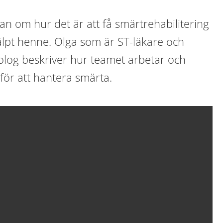
lian om hur det är att få smärtrehabilitering
älpt henne. Olga som är ST-läkare och
olog beskriver hur teamet arbetar och
för att hantera smärta.