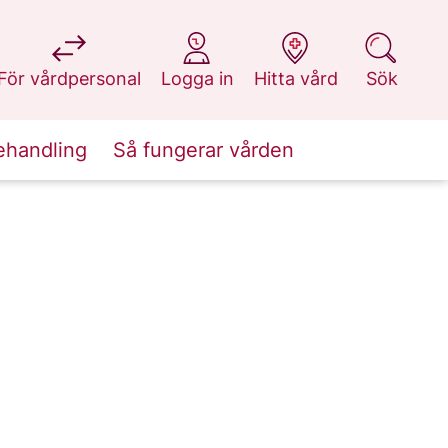
på 1177.se
på 1177.se
på 1177.se
på 1177.se
För vårdpersonal
Logga in
Hitta vård
Sök
ehandling
Så fungerar vården