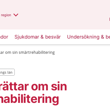
har valt region
en annan
region
Jönköpings län
.
ador
Sjukdomar & besvär
Undersökning & b
ttar om sin smärtrehabilitering
ings län
ings län
rättar om sin
abilitering