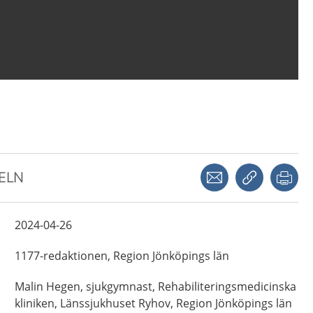
Dela via mejl
Kopiera län
Skr
KELN
2024-04-26
1177-redaktionen,
Region Jönköpings län
Malin
Hegen,
sjukgymnast,
Rehabiliteringsmedicinska
kliniken, Länssjukhuset Ryhov, Region Jönköpings län