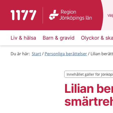
Till startsidan för 1177
Du 
Välj
Liv & hälsa
Barn & gravid
Olyckor & sk
Du är här:
Start
Personliga berättelser
Lilian berä
Innehållet gäller för Jönköp
Innehållet gäller för Jönköp
Lilian be
smärtreh