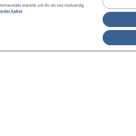
ammanställa statistik och för att viss nödvändig
änder kakor
sjukdomar och
Other languages
sa din journal
Lättläst svenska
 för