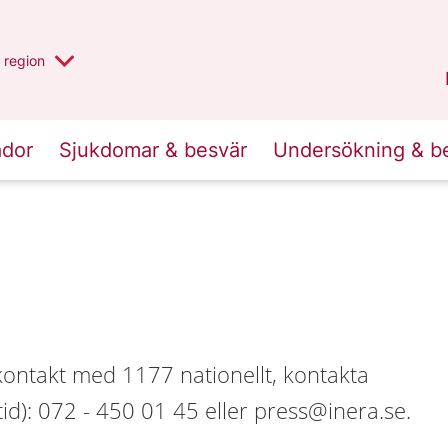
har valt region
en annan
region
Jönköpings län
.
ador
Sjukdomar & besvär
Undersökning & b
kontakt med 1177 nationellt, kontakta
d): 072 - 450 01 45 eller press@inera.se.