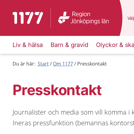
Till startsidan för 1177
Du 
Välj
Liv & hälsa
Barn & gravid
Olyckor & sk
Du är här:
Start
Om 1177
Presskontakt
Presskontakt
Journalister och media som vill komma i 
Ineras pressfunktion (bemannas kontorsti