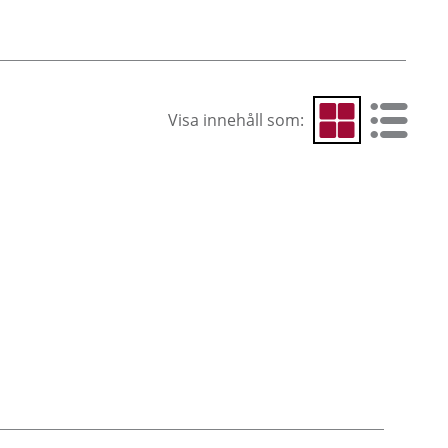
Visa innehåll som:
Visa som rutnät
Visa som 