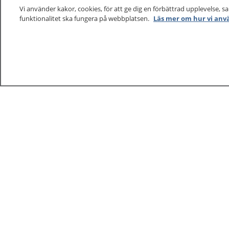
Vi använder kakor, cookies, för att ge dig en förbättrad upplevelse, s
funktionalitet ska fungera på webbplatsen.
Läs mer om hur vi anv
1177
–
tryggt om din hälsa och vård
På 1177.se får du råd om hälsa och information om 
vilka mottagningar du kan kontakta. Logga in för att lä
och göra dina vårdärenden. Ring telefonnummer 1177
sjukvårdsrådgivning dygnet runt.
1177 ger dig råd när du vill må bättre.