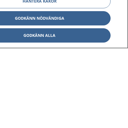
HANTERA KAKOR
GODKÄNN NÖDVÄNDIGA
GODKÄNN ALLA
Om 1177
Kontakt
E-tjänster
Press
Aktuellt
Digital tillgänglighet