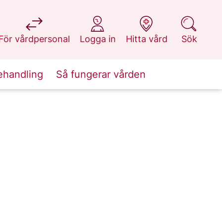
på 1177.se
på 1177.se
på 1177.se
på 1177.se
För vårdpersonal
Logga in
Hitta vård
Sök
ehandling
Så fungerar vården