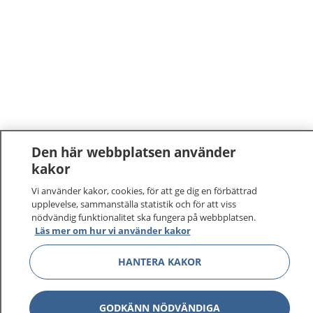
Den här webbplatsen använder
kakor
Vi använder kakor, cookies, för att ge dig en förbättrad
upplevelse, sammanställa statistik och för att viss
nödvändig funktionalitet ska fungera på webbplatsen.
Läs mer om hur vi använder kakor
1177
–
tryggt om din hälsa och vård
HANTERA KAKOR
På 1177.se får du råd om hälsa och information om
sjukdomar och vilka mottagningar du kan kontakta.
Logga in för att läsa din journal och göra dina
GODKÄNN NÖDVÄNDIGA