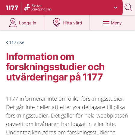
Du har valt region
Jönköpings län
.
Till startsidan för 1177
på 1177.se
på 1177.se
Meny
Logga in
Hitta vård
1177.se
Information om
forskningsstudier och
utvärderingar på 1177
1177 informerar inte om olika forskningsstudier.
Det går inte heller att efterlysa deltagare till olika
forskningsstudier. Det gäller för hela webbplatsen
oavsett om invånaren har loggat in eller inte.
Undantag kan göras om forskningsstudierna