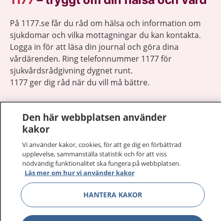
På 1177.se får du råd om hälsa och information om
sjukdomar och vilka mottagningar du kan kontakta.
Logga in för att läsa din journal och göra dina
vårdärenden. Ring telefonnummer 1177 för
sjukvårdsrådgivning dygnet runt.
1177 ger dig råd när du vill må bättre.
Den här webbplatsen använder
kakor
Visa inn
Vi använder kakor, cookies, för att ge dig en förbättrad
1177 på flera språk
upplevelse, sammanställa statistik och för att viss
nödvändig funktionalitet ska fungera på webbplatsen.
Visa inn
Läs mer om hur vi använder kakor
Om 1177
HANTERA KAKOR
Visa inn
Kontakt