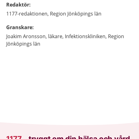
Redaktör
:
1177-redaktionen,
Region Jönköpings län
Granskare
:
Joakim
Aronsson,
läkare,
Infektionskliniken, Region
Jönköpings län
1177
–
tryggt om din hälsa och vård