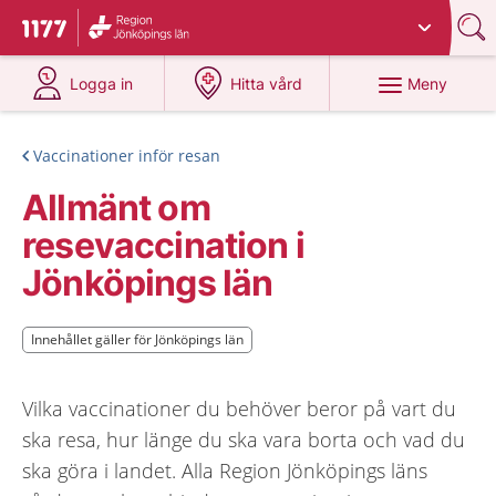
Du har valt region
Jönköpings län
.
Till startsidan för 1177
på 1177.se
på 1177.se
Meny
Logga in
Hitta vård
Vaccinationer inför resan
Allmänt om
resevaccination i
Jönköpings län
Innehållet gäller för Jönköpings län
Innehållet gäller för Jönköpings län
Vilka vaccinationer du behöver beror på vart du
ska resa, hur länge du ska vara borta och vad du
ska göra i landet. Alla Region Jönköpings läns