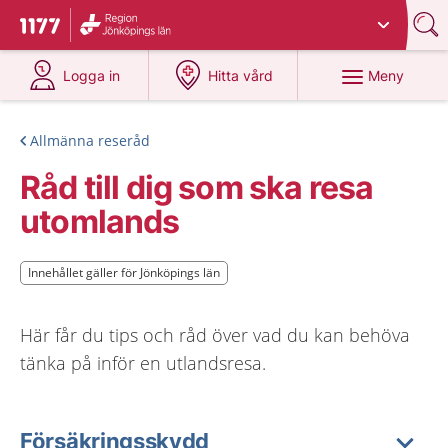
Du har valt region
Jönköpings län
.
Till startsidan för 1177
på 1177.se
på 1177.se
Meny
Logga in
Hitta vård
Allmänna reseråd
Råd till dig som ska resa
utomlands
Innehållet gäller för Jönköpings län
Innehållet gäller för Jönköpings län
Här får du tips och råd över vad du kan behöva
tänka på inför en utlandsresa.
Försäkringsskydd