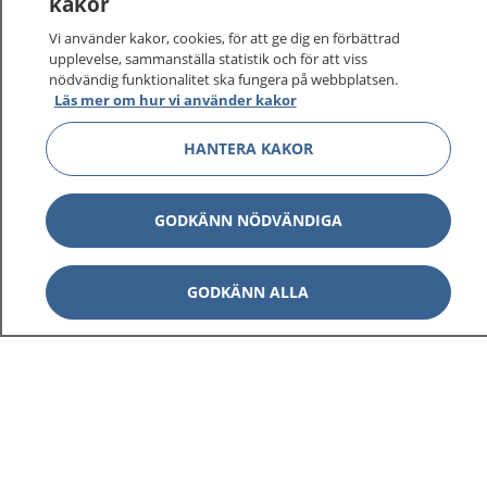
kakor
På 1177.se får du råd om hälsa och information om
Vi använder kakor, cookies, för att ge dig en förbättrad
sjukdomar och vilka mottagningar du kan kontakta.
upplevelse, sammanställa statistik och för att viss
Logga in för att läsa din journal och göra dina
nödvändig funktionalitet ska fungera på webbplatsen.
Läs mer om hur vi använder kakor
vårdärenden. Ring telefonnummer 1177 för
sjukvårdsrådgivning dygnet runt.
HANTERA KAKOR
1177 ger dig råd när du vill må bättre.
GODKÄNN NÖDVÄNDIGA
Visa inn
GODKÄNN ALLA
1177 på flera språk
Visa inn
Om 1177
Visa inn
Kontakt