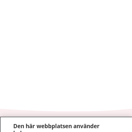
1177
–
tryggt om din hälsa och vård
Den här webbplatsen använder