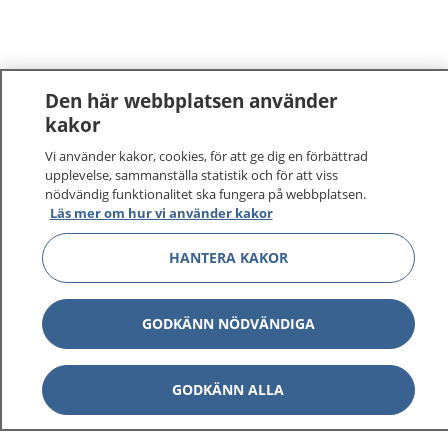
Den här webbplatsen använder
kakor
Vi använder kakor, cookies, för att ge dig en förbättrad
1177
–
tryggt om din hälsa och vård
upplevelse, sammanställa statistik och för att viss
nödvändig funktionalitet ska fungera på webbplatsen.
På 1177.se får du råd om hälsa och information om
Läs mer om hur vi använder kakor
sjukdomar och vilka mottagningar du kan kontakta.
Logga in för att läsa din journal och göra dina
HANTERA KAKOR
vårdärenden. Ring telefonnummer 1177 för
sjukvårdsrådgivning dygnet runt.
GODKÄNN NÖDVÄNDIGA
1177 ger dig råd när du vill må bättre.
GODKÄNN ALLA