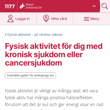
Du har valt region
Jönköpings län
.
Till startsidan för 1177
på 1177.se
på 1177.se
Meny
Logga in
Hitta vård
Fysisk aktivitet - all rörelse räknas
Fysisk aktivitet för dig med
kronisk sjukdom eller
cancersjukdom
Innehållet gäller för Jönköpings län
Innehållet gäller för Jönköpings län
Fysisk aktivitet är viktigt av många skäl. Att vara
fysisk aktiv har många positiva hälsoeffekter,
förutom att det är kul och ger energi visar en rad