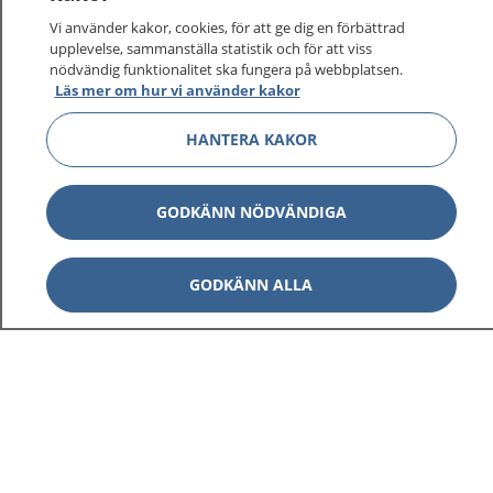
På 1177.se får du råd om hälsa och information om
Vi använder kakor, cookies, för att ge dig en förbättrad
sjukdomar och vilka mottagningar du kan kontakta.
upplevelse, sammanställa statistik och för att viss
Logga in för att läsa din journal och göra dina
nödvändig funktionalitet ska fungera på webbplatsen.
Läs mer om hur vi använder kakor
vårdärenden. Ring telefonnummer 1177 för
sjukvårdsrådgivning dygnet runt.
HANTERA KAKOR
1177 ger dig råd när du vill må bättre.
GODKÄNN NÖDVÄNDIGA
GODKÄNN ALLA
Visa inn
1177 på flera språk
Visa inn
Om 1177
Visa inn
Kontakt
Behandling av personuppgifter