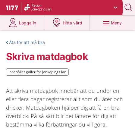
Du har valt region
Jönköpings län
.
Till startsidan för 1177
på 1177.se
på 1177.se
Meny
Logga in
Hitta vård
Äta för att må bra
Skriva matdagbok
Innehållet gäller för Jönköpings län
Innehållet gäller för Jönköpings län
Att skriva matdagbok innebär att du under en
eller flera dagar registrerar allt som du äter och
dricker. Matdagboken hjälper dig att få en bra
överblick. På så sätt blir det lättare för dig att
bestämma vilka förbättringar du vill göra.