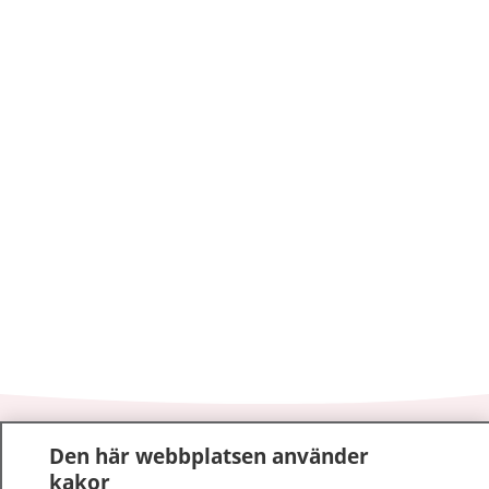
1177
–
tryggt om din hälsa och vård
Den här webbplatsen använder
kakor