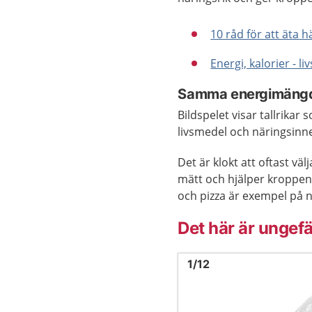
10 råd för att äta 
Energi, kalorier - l
Samma energimängd 
Bildspelet visar tallrik
livsmedel och näringsinneh
Det är klokt att oftast vä
mätt och hjälper kroppen 
och pizza är exempel på n
Det här är ungefä
Bild
1
1
/
12