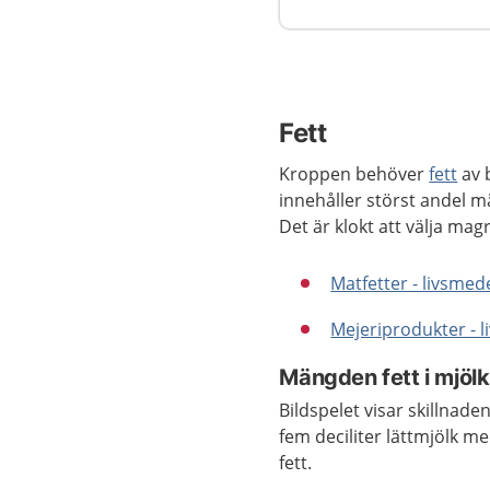
Fett
Kroppen behöver
fett
av b
innehåller störst andel m
Det är klokt att välja mag
Matfetter - livsmed
Mejeriprodukter - 
Mängden fett i mjöl
Bildspelet visar skillnad
fem deciliter lättmjölk me
fett.