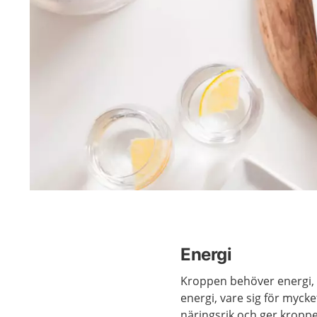
Energi
Kroppen behöver energi, k
energi, vare sig för mycket 
näringsrik och ger kropp