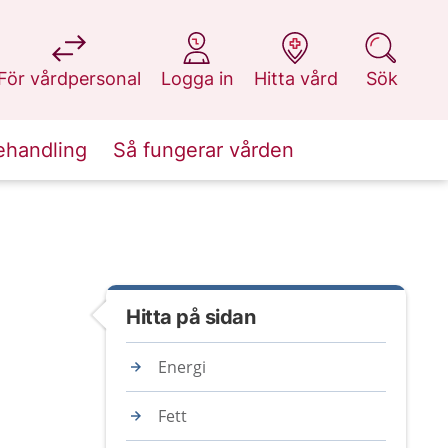
på 1177.se
på 1177.se
på 1177.se
på 1177.se
För vårdpersonal
Logga in
Hitta vård
Sök
ehandling
Så fungerar vården
Hitta på sidan
Energi
Fett