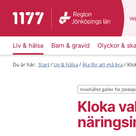
Till startsidan för 1177
Du 
Välj
Liv & hälsa
Barn & gravid
Olyckor & sk
Du är här:
Start
Liv & hälsa
Äta för att må bra
Klo
Innehållet gäller för Jönköp
Innehållet gäller för Jönköp
Kloka va
näringsi