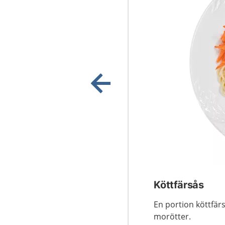
Visa föregående bild
Köttfärsås
En portion köttfär
morötter.