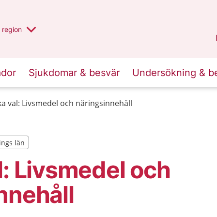
har valt region
en annan
region
Jönköpings län
.
ador
Sjukdomar & besvär
Undersökning & b
ka val: Livsmedel och näringsinnehåll
ings län
ings län
l: Livsmedel och
nnehåll