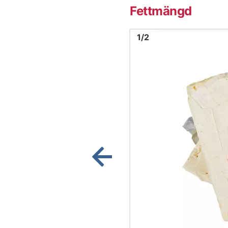
Fettmängd
Bild
1
1
/
2
Visa föregående bild