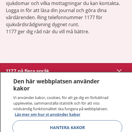
sjukdomar och vilka mottagningar du kan kontakta.
Logga in för att läsa din journal och göra dina
vårdärenden. Ring telefonnummer 1177 för
sjukvårdsrådgivning dygnet runt.
1177 ger dig råd när du vill må bättre.
Visa inn
1177 på flera språk
Den här webbplatsen använder
Visa inn
Om 1177
kakor
Vi använder kakor, cookies, för att ge dig en förbättrad
Visa inn
Kontakt
upplevelse, sammanställa statistik och för att viss
nödvändig funktionalitet ska fungera på webbplatsen.
Läs mer om hur vi använder kakor
Behandling av personuppgifter
HANTERA KAKOR