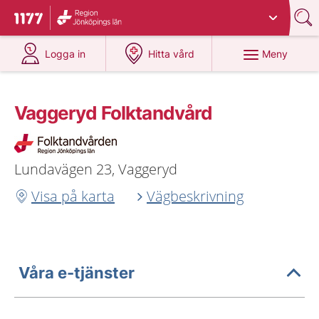
Du har valt region
Jönköpings län
.
Till startsidan för 1177
på 1177.se
på 1177.se
Meny
Logga in
Hitta vård
Vaggeryd Folktandvård
Lundavägen 23, Vaggeryd
Visa på karta
Vägbeskrivning
Våra e-tjänster