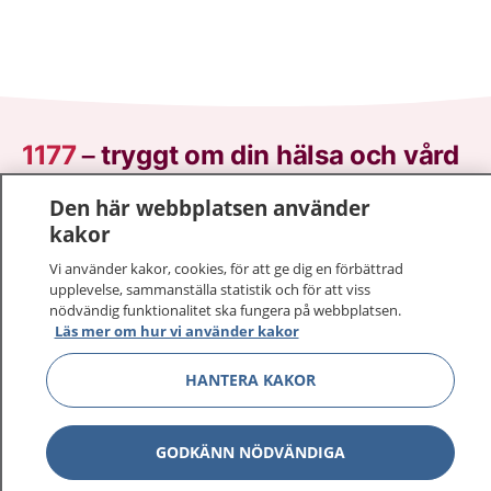
1177
–
tryggt om din hälsa och vård
Den här webbplatsen använder
På 1177.se får du råd om hälsa och information om
kakor
sjukdomar och vilka mottagningar du kan kontakta.
Logga in för att läsa din journal och göra dina
Vi använder kakor, cookies, för att ge dig en förbättrad
vårdärenden. Ring telefonnummer 1177 för
upplevelse, sammanställa statistik och för att viss
nödvändig funktionalitet ska fungera på webbplatsen.
sjukvårdsrådgivning dygnet runt.
Läs mer om hur vi använder kakor
1177 ger dig råd när du vill må bättre.
HANTERA KAKOR
GODKÄNN NÖDVÄNDIGA
Visa inn
1177 på flera språk