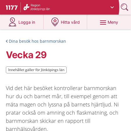
Du har valt region
Jönköpings län
.
Till startsidan för 1177
på 1177.se
på 1177.se
Meny
Logga in
Hitta vård
Dina besök hos barnmorskan
Vecka 29
Innehållet gäller för Jönköpings län
Innehållet gäller för Jönköpings län
Vid det här besöket kontrollerar barnmorskan
hur du och barnet mår, till exempel genom att
mäta magen och lyssna på barnets hjärtljud. Ni
pratar också om amning och flaskmatning, och
barnmorskan skickar en rapport till
barnhälsovården.