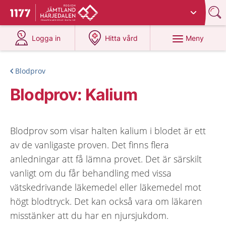
Du har valt region
Jämtland Härjedalen
.
Till startsidan för 1177
på 1177.se
på 1177.se
Meny
Logga in
Hitta vård
Blodprov
Blodprov: Kalium
Blodprov som visar halten kalium i blodet är ett
av de vanligaste proven. Det finns flera
anledningar att få lämna provet. Det är särskilt
vanligt om du får behandling med vissa
vätskedrivande läkemedel eller läkemedel mot
högt blodtryck. Det kan också vara om läkaren
misstänker att du har en njursjukdom.