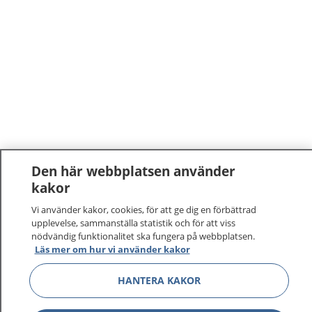
Den här webbplatsen använder
kakor
1177
–
tryggt om din hälsa och vård
Vi använder kakor, cookies, för att ge dig en förbättrad
upplevelse, sammanställa statistik och för att viss
På 1177.se får du råd om hälsa och information om
nödvändig funktionalitet ska fungera på webbplatsen.
sjukdomar och vilka mottagningar du kan kontakta.
Läs mer om hur vi använder kakor
Logga in för att läsa din journal och göra dina
vårdärenden. Ring telefonnummer 1177 för
HANTERA KAKOR
sjukvårdsrådgivning dygnet runt.
1177 ger dig råd när du vill må bättre.