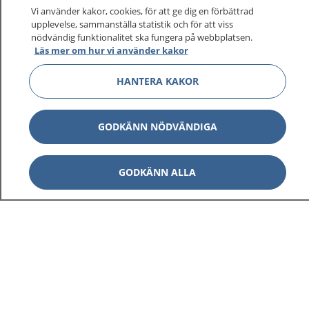
Vi använder kakor, cookies, för att ge dig en förbättrad
upplevelse, sammanställa statistik och för att viss
1177
–
tryggt om din hälsa och vård
nödvändig funktionalitet ska fungera på webbplatsen.
Läs mer om hur vi använder kakor
På 1177.se får du råd om hälsa och information om
HANTERA KAKOR
sjukdomar och vilka mottagningar du kan kontakta.
Logga in för att läsa din journal och göra dina
vårdärenden. Ring telefonnummer 1177 för
GODKÄNN NÖDVÄNDIGA
sjukvårdsrådgivning dygnet runt.
1177 ger dig råd när du vill må bättre.
GODKÄNN ALLA
Visa inn
1177 på flera språk
Visa inn
Om 1177