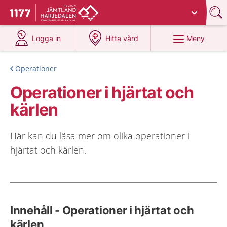
Du har valt region
Jämtland Härjedalen
.
Till startsidan för 1177
på 1177.se
på 1177.se
Meny
Logga in
Hitta vård
Operationer
Operationer i hjärtat och
kärlen
Här kan du läsa mer om olika operationer i
hjärtat och kärlen.
Innehåll - Operationer i hjärtat och
kärlen