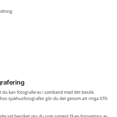
edning
grafering
att du kan fotograferas i samband med ditt besök.
 hos sjukhusfotografen gör du det genom att ringa 070-
jlig vid besöket ska du som patient få en fotoremiss av