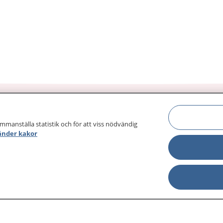
ammanställa statistik och för att viss nödvändig
änder kakor
sjukdomar och
Other languages
sa din journal
Lättläst svenska
 för