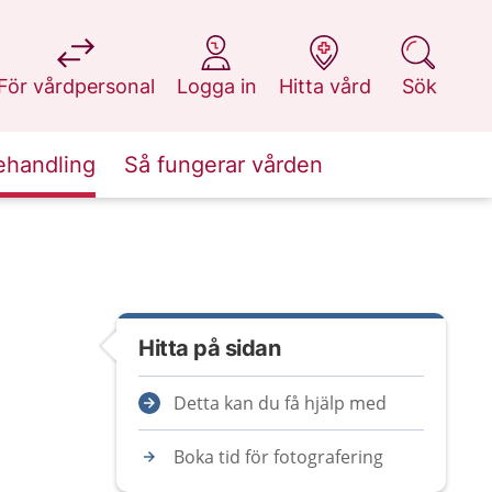
på 1177.se
på 1177.se
på 1177.se
på 1177.se
För vårdpersonal
Logga in
Hitta vård
Sök
ehandling
Så fungerar vården
Hitta på sidan
Detta kan du få hjälp med
Boka tid för fotografering