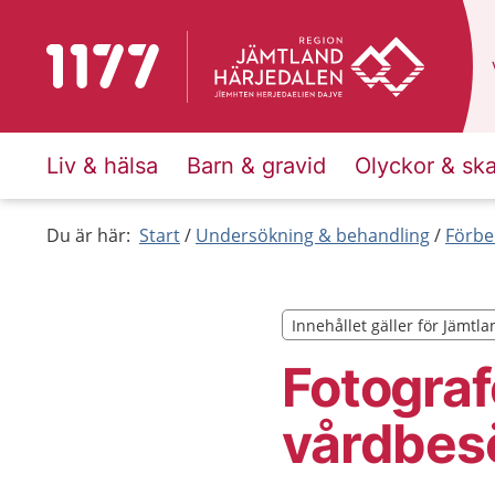
Till startsidan för 1177
Liv & hälsa
Barn & gravid
Olyckor & sk
Du är här:
Start
Undersökning & behandling
Förbe
Innehållet gäller för Jämtl
Innehållet gäller för Jämtl
Fotografe
vårdbes