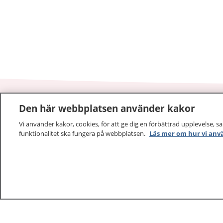
Den här webbplatsen använder kakor
1177
–
tryggt om din hälsa och vård
Vi använder kakor, cookies, för att ge dig en förbättrad upplevelse, s
funktionalitet ska fungera på webbplatsen.
Läs mer om hur vi anv
På 1177.se får du råd om hälsa och information om 
vilka mottagningar du kan kontakta. Logga in för att lä
och göra dina vårdärenden. Ring telefonnummer 1177
sjukvårdsrådgivning dygnet runt.
1177 ger dig råd när du vill må bättre.