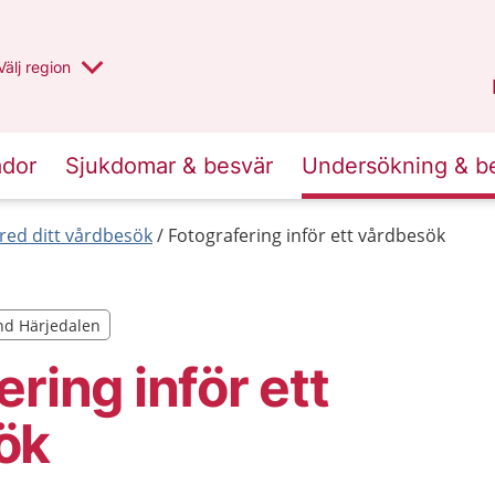
Du har valt region
Välj
en annan
region
Jämtland Härjedalen
.
ador
Sjukdomar & besvär
Undersökning & b
red ditt vårdbesök
Fotografering inför ett vårdbesök
and Härjedalen
and Härjedalen
ring inför ett
ök