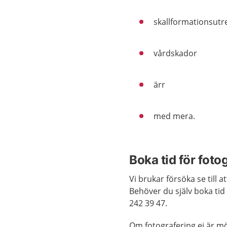
skallformationsutr
vårdskador
ärr
med mera.
Boka tid för foto
Vi brukar försöka se till 
Behöver du själv boka tid
242 39 47.
Om fotografering ej är mö