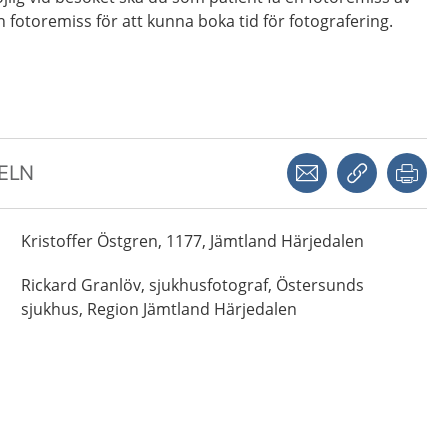
 fotoremiss för att kunna boka tid för fotografering.
Dela via mejl
Kopiera län
Skr
KELN
Kristoffer
Östgren,
1177, Jämtland Härjedalen
Rickard
Granlöv,
sjukhusfotograf,
Östersunds
sjukhus, Region Jämtland Härjedalen