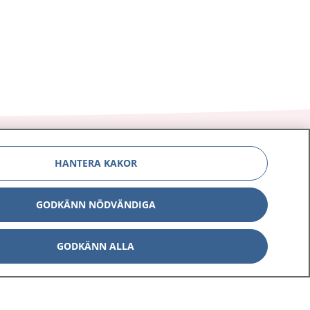
HANTERA KAKOR
Om 1177
Kontakt
GODKÄNN NÖDVÄNDIGA
E-tjänster
Press
GODKÄNN ALLA
Aktuellt
Digital tillgänglighet