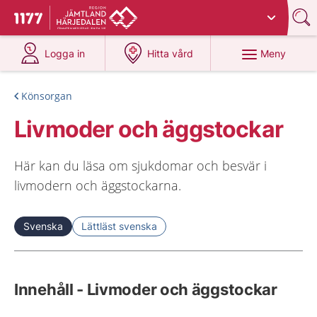
Du har valt region
Jämtland Härjedalen
.
Till startsidan för 1177
på 1177.se
på 1177.se
Meny
Logga in
Hitta vård
Könsorgan
Livmoder och äggstockar
Här kan du läsa om sjukdomar och besvär i
livmodern och äggstockarna.
Svenska
Lättläst svenska
Innehåll - Livmoder och äggstockar