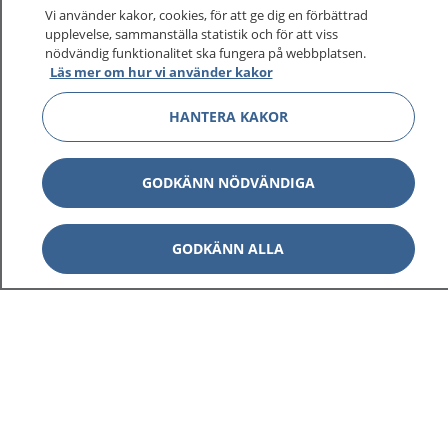
Vi använder kakor, cookies, för att ge dig en förbättrad
upplevelse, sammanställa statistik och för att viss
1177
–
tryggt om din hälsa och vård
nödvändig funktionalitet ska fungera på webbplatsen.
Läs mer om hur vi använder kakor
På 1177.se får du råd om hälsa och information om
HANTERA KAKOR
sjukdomar och vilka mottagningar du kan kontakta.
Logga in för att läsa din journal och göra dina
vårdärenden. Ring telefonnummer 1177 för
GODKÄNN NÖDVÄNDIGA
sjukvårdsrådgivning dygnet runt.
1177 ger dig råd när du vill må bättre.
GODKÄNN ALLA
Visa inn
1177 på flera språk
Visa inn
Om 1177