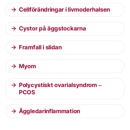
Cellförändringar i livmoderhalsen
Cystor på äggstockarna
Framfall i slidan
Myom
Polycystiskt ovarialsyndrom –
PCOS
Äggledarinflammation