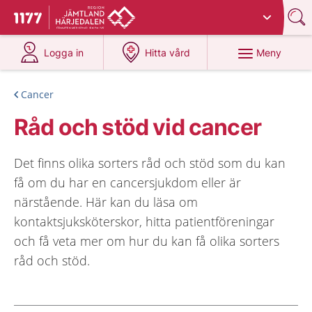
Du har valt region
Jämtland Härjedalen
.
Till startsidan för 1177
på 1177.se
på 1177.se
Meny
Logga in
Hitta vård
Cancer
Råd och stöd vid cancer
Det finns olika sorters råd och stöd som du kan
få om du har en cancersjukdom eller är
närstående. Här kan du läsa om
kontaktsjuksköterskor, hitta patientföreningar
och få veta mer om hur du kan få olika sorters
råd och stöd.