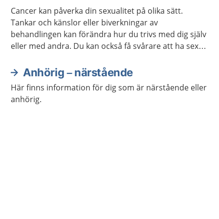
Cancer kan påverka din sexualitet på olika sätt.
Tankar och känslor eller biverkningar av
behandlingen kan förändra hur du trivs med dig själv
eller med andra. Du kan också få svårare att ha sex
på samma sätt som förut. Ofta går det att stärka
lusten och förmågan att ha sex.
Anhörig – närstående
Här finns information för dig som är närstående eller
anhörig.