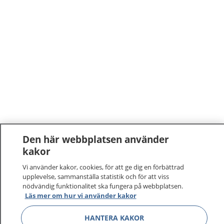
Den här webbplatsen använder
1177
kakor
–
tryggt om din hälsa och vård
Vi använder kakor, cookies, för att ge dig en förbättrad
På 1177.se får du råd om hälsa och information om
upplevelse, sammanställa statistik och för att viss
nödvändig funktionalitet ska fungera på webbplatsen.
sjukdomar och vilka mottagningar du kan kontakta.
Läs mer om hur vi använder kakor
Logga in för att läsa din journal och göra dina
vårdärenden. Ring telefonnummer 1177 för
HANTERA KAKOR
sjukvårdsrådgivning dygnet runt.