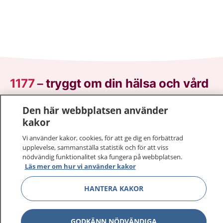
1177
–
tryggt om din hälsa och vård
På 1177.se får du råd om hälsa och information om
Den här webbplatsen använder
sjukdomar och vilka mottagningar du kan kontakta.
kakor
Logga in för att läsa din journal och göra dina
Vi använder kakor, cookies, för att ge dig en förbättrad
vårdärenden. Ring telefonnummer 1177 för
upplevelse, sammanställa statistik och för att viss
sjukvårdsrådgivning dygnet runt.
nödvändig funktionalitet ska fungera på webbplatsen.
1177 ger dig råd när du vill må bättre.
Läs mer om hur vi använder kakor
HANTERA KAKOR
GODKÄNN NÖDVÄNDIGA