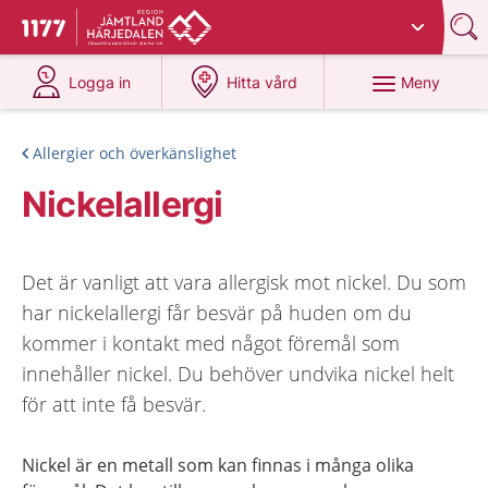
Du har valt region
Jämtland Härjedalen
.
Till startsidan för 1177
på 1177.se
på 1177.se
Meny
Logga in
Hitta vård
Allergier och överkänslighet
Nickelallergi
Det är vanligt att vara allergisk mot nickel. Du som
har nickelallergi får besvär på huden om du
kommer i kontakt med något föremål som
innehåller nickel. Du behöver undvika nickel helt
för att inte få besvär.
Nickel är en metall som kan finnas i många olika