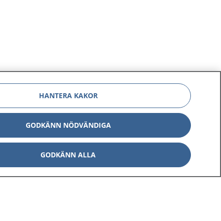
HANTERA KAKOR
GODKÄNN NÖDVÄNDIGA
GODKÄNN ALLA
Om 1177
Kontakt
E-tjänster
Press
Aktuellt
Digital tillgänglighet