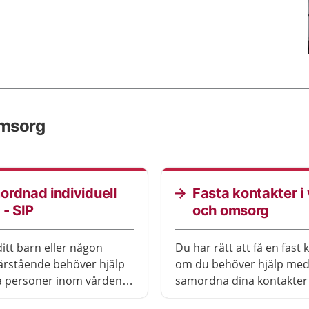
omsorg
rdnad individuell
Fasta kontakter i
 - SIP
och omsorg
ditt barn eller någon
Du har rätt att få en fast 
rstående behöver hjälp
om du behöver hjälp med
ra personer inom vården,
samordna dina kontakte
 eller skolan kan det
vården och omsorgen. De