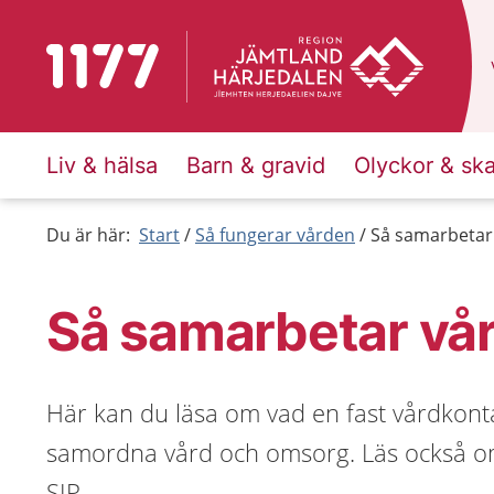
Till startsidan för 1177
Liv & hälsa
Barn & gravid
Olyckor & sk
Du är här:
Start
Så fungerar vården
Så samarbetar
Så samarbetar vå
Här kan du läsa om vad en fast vårdkonta
samordna vård och omsorg. Läs också om
SIP.