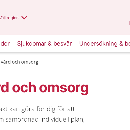
Du har valt region
Välj
en annan
region
Jämtland Härjedalen
.
ador
Sjukdomar & besvär
Undersökning & b
 vård och omsorg
rd och omsorg
kt kan göra för dig för att
 samordnad individuell plan,