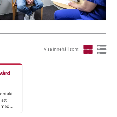
Visa innehåll som:
Visa som rutnät
Visa som 
 vård
kontakt
 att
r med
tta