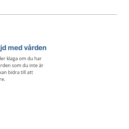
an ha
 kan
e ska
en mer
omsorg.
öjd med vården
ler klaga om du har
rden som du inte är
n bidra till att
re.