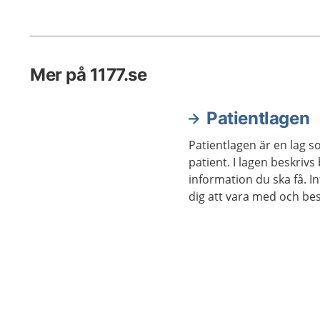
redan som barn och hos andra
passa bra
först i vuxen ålder. Du som har en
förkort
sällsynt diagnos har rätt till den
individue
hjälp som du behöver i ditt
och plan
Mer på 1177.se
dagliga liv.
behövs.
Patientlagen
Patientlagen är en lag s
patient. I lagen beskrivs
information du ska få. I
dig att vara med och b