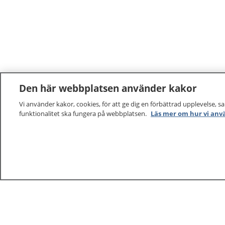
Den här webbplatsen använder kakor
Vi använder kakor, cookies, för att ge dig en förbättrad upplevelse, s
funktionalitet ska fungera på webbplatsen.
Läs mer om hur vi anv
1177
–
tryggt om din hälsa och vård
På 1177.se får du råd om hälsa och information om 
vilka mottagningar du kan kontakta. Logga in för att lä
och göra dina vårdärenden. Ring telefonnummer 1177
sjukvårdsrådgivning dygnet runt.
1177 ger dig råd när du vill må bättre.