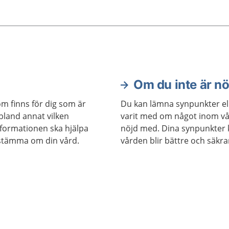
 att få en SIP. Det är en
enligt patientlagen. Du k
ning av samordnad
flera fasta kontakter som
ll plan. Ni får vara med
hjälpa till på olika sätt. D
era den hjälp som
samarbeta så att du får 
sammanhållen vård och 
Om du inte är n
om finns för dig som är
Du kan lämna synpunkter el
 bland annat vilken
varit med om något inom vå
nformationen ska hjälpa
nöjd med. Dina synpunkter ka
estämma om din vård.
vården blir bättre och säkra