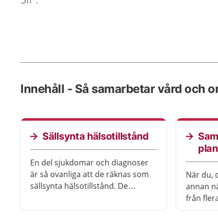
Innehåll - Så samarbetar vård och 
Sällsynta hälsotillstånd
Samo
plan
En del sjukdomar och diagnoser
är så ovanliga att de räknas som
När du, 
sällsynta hälsotillstånd. De
annan nä
innebär ofta särskilda svårigheter.
från fle
Hos en del kommer symtomen
omsorgen