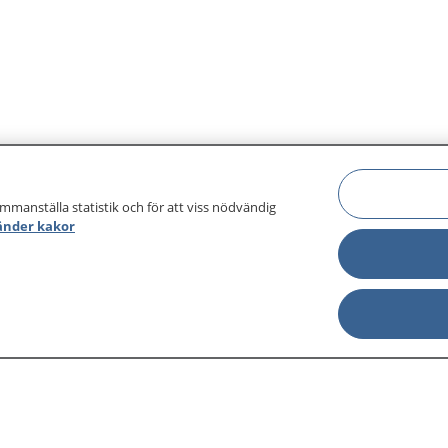
ammanställa statistik och för att viss nödvändig
änder kakor
sjukdomar och
Other languages
sa din journal
Lättläst svenska
 för