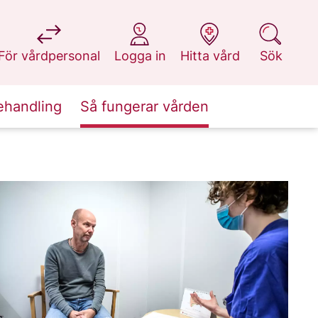
på 1177.se
på 1177.se
på 1177.se
på 1177.se
För vårdpersonal
Logga in
Hitta vård
Sök
ehandling
Så fungerar vården