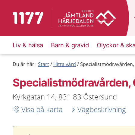
Till startsidan för 1177
Liv & hälsa
Barn & gravid
Olyckor & sk
Du är här:
Start
Hitta vård
Specialistmödravården,
Specialistmödravården,
Kyrkgatan 14, 831 83 Östersund
Visa på karta
Vägbeskrivning