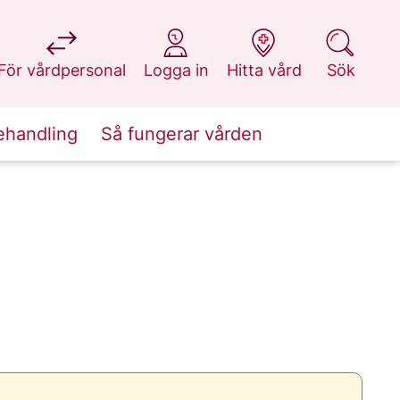
på 1177.se
på 1177.se
på 1177.se
på 1177.se
För vårdpersonal
Logga in
Hitta vård
Sök
ehandling
Så fungerar vården