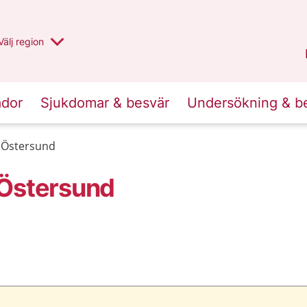
Du har valt region
Välj
en annan
region
Jämtland Härjedalen
.
ador
Sjukdomar & besvär
Undersökning & b
 Östersund
 Östersund