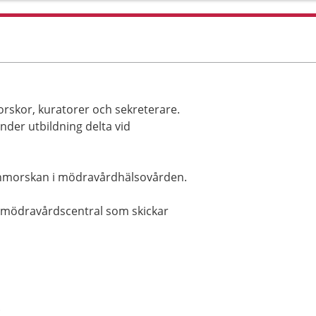
rskor, kuratorer och sekreterare.
der utbildning delta vid
arnmorskan i mödravårdhälsovården.
n mödravårdscentral som skickar
.