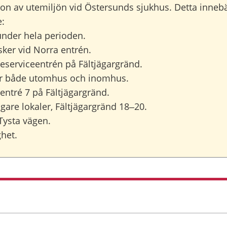
n av utemiljön vid Östersunds sjukhus. Detta innebä
e:
under hela perioden.
ker vid Norra entrén.
eserviceentrén på Fältjägargränd.
ller både utomhus och inomhus.
ll entré 7 på Fältjägargränd.
igare lokaler, Fältjägargränd 18–20.
 Tysta vägen.
het.