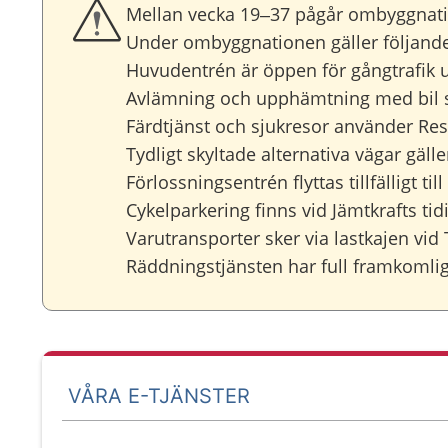
Mellan vecka 19–37 pågår ombyggnatio
Under ombyggnationen gäller följand
Huvudentrén är öppen för gångtrafik 
Avlämning och upphämtning med bil s
Färdtjänst och sjukresor använder Res
Tydligt skyltade alternativa vägar gä
Förlossningsentrén flyttas tillfälligt ti
Cykelparkering finns vid Jämtkrafts tid
Varutransporter sker via lastkajen vid
Räddningstjänsten har full framkomlig
VÅRA E-TJÄNSTER