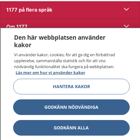
Visa inn
1177 på flera språk
Visa inn
Om 1177
Den här webbplatsen använder
Visa inn
Kontakt
kakor
Vi använder kakor, cookies, för att ge dig en förbättrad
upplevelse, sammanställa statistik och för att viss
Behandling av personuppgifter
nödvändig funktionalitet ska fungera på webbplatsen.
Läs mer om hur vi använder kakor
Hantering av kakor
HANTERA KAKOR
Inställningar för kakor
GODKÄNN NÖDVÄNDIGA
1177 – en tjänst från
Inera.
GODKÄNN ALLA