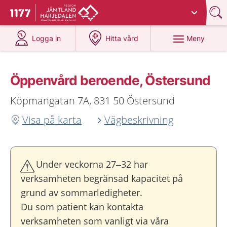
Du har valt region
Jämtland Härjedalen
.
Till startsidan för 1177
på 1177.se
på 1177.se
Meny
Logga in
Hitta vård
Öppenvård beroende, Östersund
Köpmangatan 7A, 831 50 Östersund
Visa på karta
Vägbeskrivning
Under veckorna 27–32 har
verksamheten begränsad kapacitet på
grund av sommarledigheter.
Du som patient kan kontakta
verksamheten som vanligt via våra