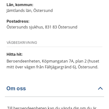
Län, kommun:
Jämtlands län, Östersund
Postadress:
Östersunds sjukhus, 831 83 Östersund
VÄGBESKRIVNING
Hitta hit:
Beroendeenheten, Köpmangatan 7A, plan 2 (huset
mitt över vägen från Fältjägargränd 6), Östersund.
Om oss
Till beroendeenheten kan du vända dig om du är