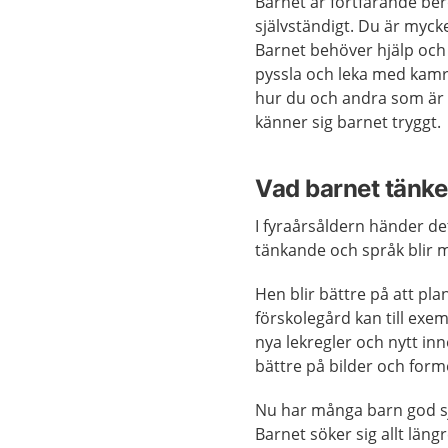
Barnet är fortfarande be
självständigt. Du är mycke
Barnet behöver hjälp och 
pyssla och leka med kamr
hur du och andra som är 
känner sig barnet tryggt.
Vad barnet tänke
I fyraårsåldern händer de
tänkande och språk blir m
Hen blir bättre på att pl
förskolegård kan till exem
nya lekregler och nytt in
bättre på bilder och forme
Nu har många barn god sj
Barnet söker sig allt län