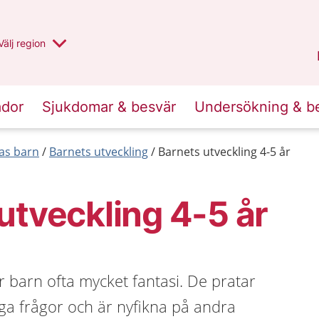
Du har valt region
Välj
en annan
region
Jämtland Härjedalen
.
ador
Sjukdomar & besvär
Undersökning & b
las barn
Barnets utveckling
Barnets utveckling 4-5 år
utveckling 4-5 år
r barn ofta mycket fantasi. De pratar
ga frågor och är nyfikna på andra