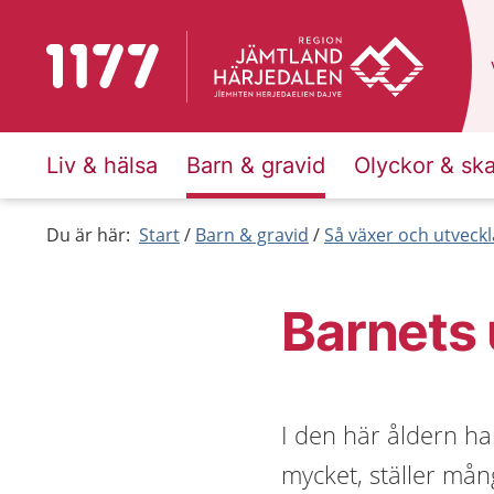
Till startsidan för 1177
Liv & hälsa
Barn & gravid
Olyckor & sk
Du är här:
Start
Barn & gravid
Så växer och utveck
Barnets 
I den här åldern ha
mycket, ställer mån