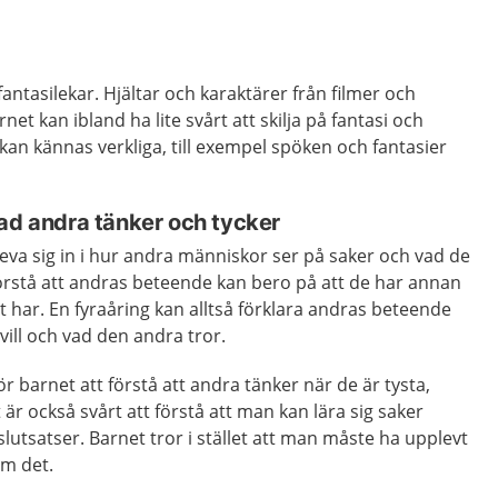
antasilekar. Hjältar och karaktärer från filmer och
net kan ibland ha lite svårt att skilja på fantasi och
r kan kännas verkliga, till exempel spöken och fantasier
vad andra tänker och tycker
 leva sig in i hur andra människor ser på saker och vad de
 förstå att andras beteende kan bero på att de har annan
 har. En fyraåring kan alltså förklara andras beteende
ill och vad den andra tror.
ör barnet att förstå att andra tänker när de är tysta,
et är också svårt att förstå att man kan lära sig saker
lutsatser. Barnet tror i stället att man måste ha upplevt
om det.