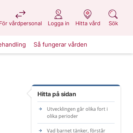
på 1177.se
på 1177.se
på 1177.se
på 1177.se
För vårdpersonal
Logga in
Hitta vård
Sök
ehandling
Så fungerar vården
Hitta på sidan
Utvecklingen går olika fort i
olika perioder
Vad barnet tänker, förstår