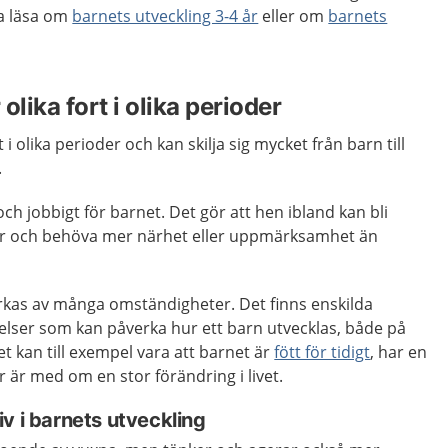
a läsa om
barnets utveckling 3-4 år
eller om
barnets
olika fort i olika perioder
 i olika perioder och kan skilja sig mycket från barn till
.
och jobbigt för barnet. Det gör att hen ibland kan bli
mör och behöva mer närhet eller uppmärksamhet än
erkas av många omständigheter. Det finns enskilda
elser som kan påverka hur ett barn utvecklas, både på
et kan till exempel vara att barnet är
fött för tidigt
, har en
r är med om en stor förändring i livet.
v i barnets utveckling