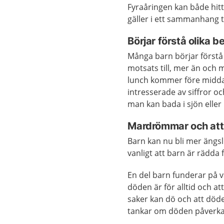
Fyraåringen kan både hitt
gäller i ett sammanhang 
Börjar förstå olika 
Många barn börjar förstå 
motsats till, mer än och 
lunch kommer före middag
intresserade av siffror o
man kan bada i sjön elle
Mardrömmar och att 
Barn kan nu bli mer ängsli
vanligt att barn är rädda
En del barn funderar på va
döden är för alltid och at
saker kan dö och att döde
tankar om döden påverka