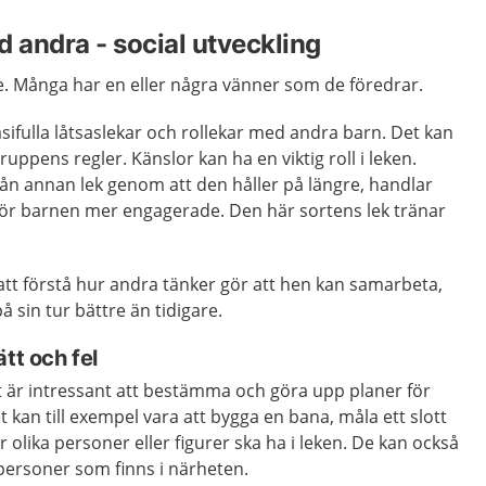
d andra - social utveckling
are. Många har en eller några vänner som de föredrar.
asifulla låtsaslekar och rollekar med andra barn. Det kan
 gruppens regler. Känslor kan ha en viktig roll i leken.
 från annan lek genom att den håller på längre, handlar
r barnen mer engagerade. Den här sortens lek tränar
 att förstå hur andra tänker gör att hen kan samarbeta,
sin tur bättre än tidigare.
tt och fel
t är intressant att bestämma och göra upp planer för
 kan till exempel vara att bygga en bana, måla ett slott
r olika personer eller figurer ska ha i leken. De kan också
personer som finns i närheten.