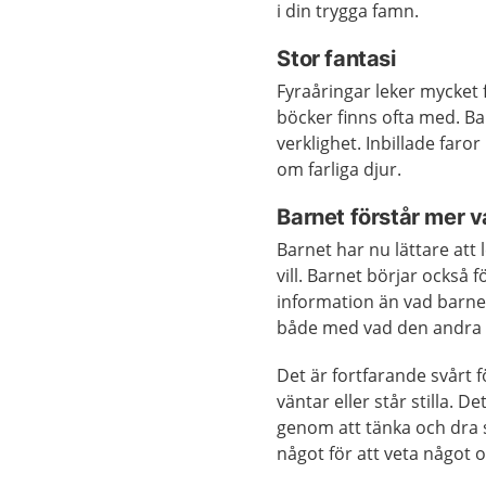
i din trygga famn.
Stor fantasi
Fyraåringar leker mycket f
böcker finns ofta med. Bar
verklighet. Inbillade faro
om farliga djur.
Barnet förstår mer 
Barnet har nu lättare att
vill. Barnet börjar också
information än vad barnet
både med vad den andra v
Det är fortfarande svårt f
väntar eller står stilla. D
genom att tänka och dra s
något för att veta något 