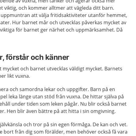
roende av vuxna, men tänker och agerar också mer
t viktig, och kommer alltmer att vägleda ditt barn.
uppmuntran att välja fritidsaktiviteter utanför hemmet,
ater. Hur barnet mår och utvecklas påverkas mycket av
viktiga för barnet ger närhet och uppmärksamhet. Då
r, förstår och känner
t mycket och barnet utvecklas väldigt mycket. Barnets
er likt vuxna.
anera och samordna lekar och uppgifter. Barn på en
pel leka länge utan stöd från vuxna. De hittar själva på
nehåll under tiden som leken pågår. Nu blir också barnet
r. Hen blir även bättre på att hitta i sin omgivning.
älvkänsla och tror på sin egen förmåga. De kan och vet.
gre bort från dig som förälder, men behöver också få vara