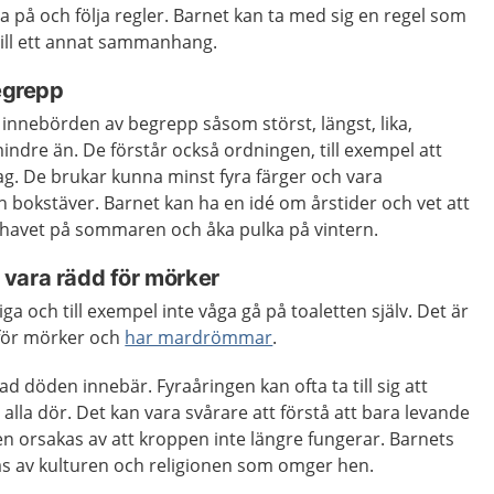
a på och följa regler. Barnet kan ta med sig en regel som
till ett annat sammanhang.
begrepp
innebörden av begrepp såsom störst, längst, lika,
mindre än. De förstår också ordningen, till exempel att
. De brukar kunna minst fyra färger och vara
ch bokstäver. Barnet kan ha en idé om årstider och vet att
r havet på sommaren och åka pulka på vintern.
vara rädd för mörker
ga och till exempel inte våga gå på toaletten själv. Det är
 för mörker och
har mardrömmar
.
d döden innebär. Fyraåringen kan ofta ta till sig att
t alla dör. Det kan vara svårare att förstå att bara levande
n orsakas av att kroppen inte längre fungerar. Barnets
s av kulturen och religionen som omger hen.