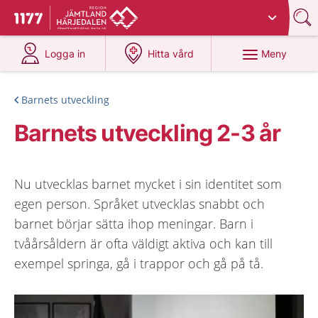
Du har valt region
Jämtland Härjedalen
.
Till startsidan för 1177
på 1177.se
på 1177.se
Meny
Logga in
Hitta vård
Barnets utveckling
Barnets utveckling 2-3 år
Nu utvecklas barnet mycket i sin identitet som
egen person. Språket utvecklas snabbt och
barnet börjar sätta ihop meningar. Barn i
tvåårsåldern är ofta väldigt aktiva och kan till
exempel springa, gå i trappor och gå på tå.