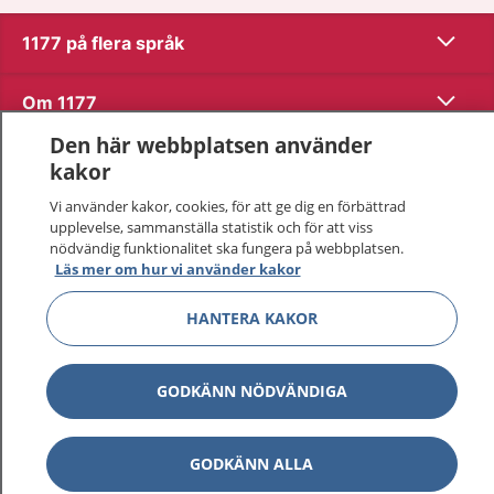
Visa inn
1177 på flera språk
Visa inn
Om 1177
Den här webbplatsen använder
Visa inn
Kontakt
kakor
Vi använder kakor, cookies, för att ge dig en förbättrad
upplevelse, sammanställa statistik och för att viss
Behandling av personuppgifter
nödvändig funktionalitet ska fungera på webbplatsen.
Läs mer om hur vi använder kakor
Hantering av kakor
HANTERA KAKOR
Inställningar för kakor
GODKÄNN NÖDVÄNDIGA
1177 – en tjänst från
Inera.
GODKÄNN ALLA