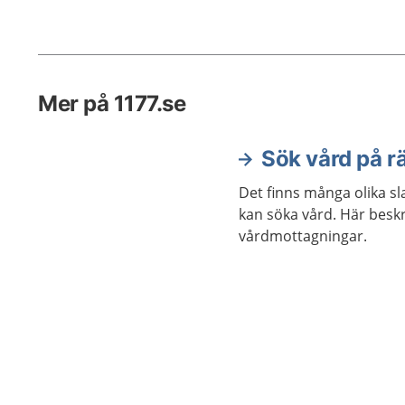
söker me
kan barnet tycka om att suga på
genom at
napp eller tumme. Det finns
med leen
fördelar och nackdelar med båda.
Barnet b
Mer på 1177.se
kan allt 
med vilj
Sök vård på r
Det finns många olika s
kan söka vård. Här beskri
vårdmottagningar.