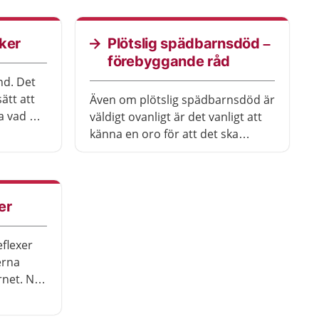
ker
Plötslig spädbarnsdöd –
förebyggande råd
nd. Det
sätt att
Även om plötslig spädbarnsdöd är
a vad de
väldigt ovanligt är det vanligt att
röstar
känna en oro för att det ska
arnet
hända ens barn. Här får du som
ditt
förälder råd som baseras på den
senaste forskningen. Bästa råden
för att undvika plötslig
er
spädbarnsdöd är att låta barnet
sova på rygg, att som förälder låta
eflexer
bli att röka och att se till att
erna
barnets ansikte är fritt när hen
arnet. När
sover.
er