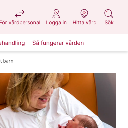
på 1177.se
på 1177.se
på 1177.se
på 1177.se
För vårdpersonal
Logga in
Hitta vård
Sök
ehandling
Så fungerar vården
tt barn