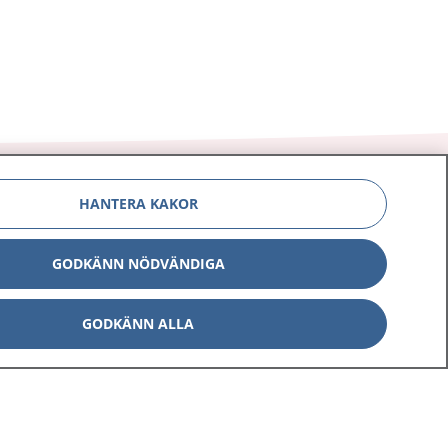
HANTERA KAKOR
Om 1177
Kontakt
GODKÄNN NÖDVÄNDIGA
E-tjänster
Press
GODKÄNN ALLA
Aktuellt
Digital tillgänglighet