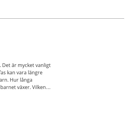
. Det är mycket vanligt
fas kan vara längre
arn. Hur långa
barnet växer. Vilken
 också påverka. Det är
ågon sjukdom.