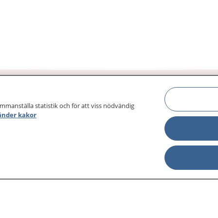
ammanställa statistik och för att viss nödvändig
änder kakor
sjukdomar och
Other languages
sa din journal
Lättläst svenska
 för