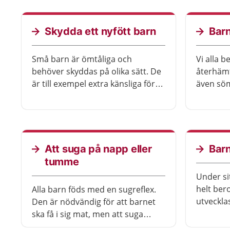
därifrån. Ni kan behöva komma
och att ba
tillbaka för undersökningar om ni
med mat.
har åkt hem tidigt.
det kan 
Skydda ett nyfött barn
Bar
färg.
Små barn är ömtåliga och
Vi alla 
behöver skyddas på olika sätt. De
återhämt
är till exempel extra känsliga för
även söm
tobaksrök, hög värme, stark kyla
utveckla
och infektioner. Om du är
barn och
påverkad av alkohol, droger eller
påverkas 
vissa läkemedel, kan det i sin tur
utvecklin
påverka säkerheten och
infektio
Att suga på napp eller
Barn
samspelet med barnet.
flesta f
tumme
med söm
Under si
sova bra.
helt ber
Alla barn föds med en sugreflex.
att ditt 
utveckla
Den är nödvändig för att barnet
sova bät
och andr
ska få i sig mat, men att suga
lär sig 
fungerar också som tröst. Därför