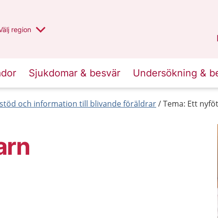
Du har valt region
Välj
en annan
region
Jämtland Härjedalen
.
ador
Sjukdomar & besvär
Undersökning & b
stöd och information till blivande föräldrar
Tema: Ett nyfö
arn