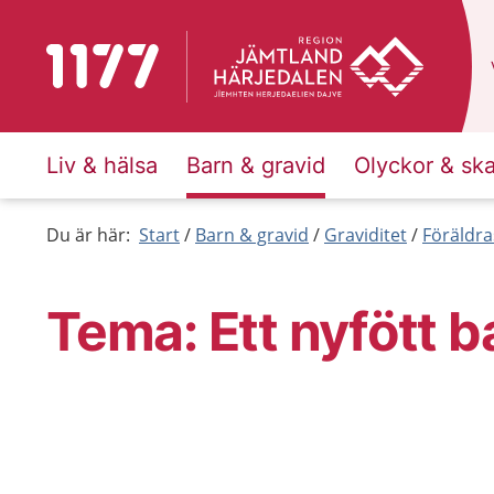
Till startsidan för 1177
Liv & hälsa
Barn & gravid
Olyckor & sk
Du är här:
Start
Barn & gravid
Graviditet
Föräldra
Tema: Ett nyfött b