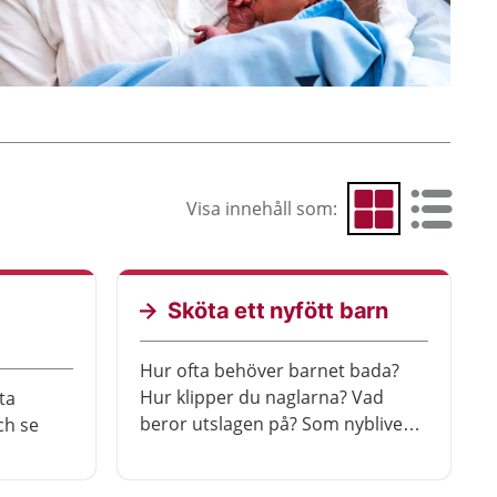
Visa innehåll som:
Visa som rutnät
Visa som 
Sköta ett nyfött barn
Hur ofta behöver barnet bada?
Hur klipper du naglarna? Vad
ta
beror utslagen på? Som nybliven
ch se
förälder kan du ha många frågor
kring barnets kropp och skötsel.
h