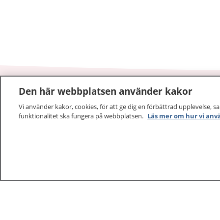
Den här webbplatsen använder kakor
1177
–
tryggt om din hälsa och vård
Vi använder kakor, cookies, för att ge dig en förbättrad upplevelse, s
funktionalitet ska fungera på webbplatsen.
Läs mer om hur vi anv
På 1177.se får du råd om hälsa och information om 
vilka mottagningar du kan kontakta. Logga in för att lä
och göra dina vårdärenden. Ring telefonnummer 1177
sjukvårdsrådgivning dygnet runt.
1177 ger dig råd när du vill må bättre.