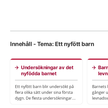
Innehåll - Tema: Ett nyfött barn
Undersökningar av det
Barn
nyfödda barnet
lev
Ett nyfött barn blir undersökt på
Barnets 
flera olika sätt under sina första
gånger u
dygn. De flesta undersökningar
levnadsv
görs på BB innan ni åker hem
på att t