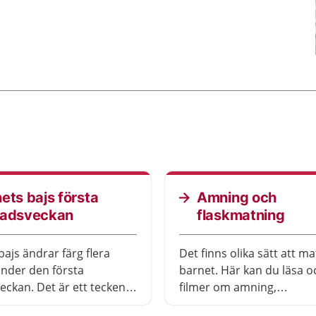
ets bajs första
Amning och
nadsveckan
flaskmatning
bajs ändrar färg flera
Det finns olika sätt att ma
nder den första
barnet. Här kan du läsa o
eckan. Det är ett tecken
filmer om amning,
armarna har kommit igång
bröstmjölksersättning oc