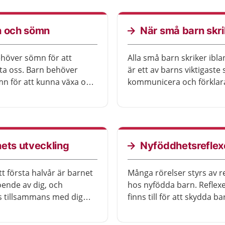
rnet får i sig tillräckligt
flaskmatning.
 I bildspelet får du se hur
se ut när bajset ändrar
n och sömn
När små barn skri
behöver sömn för att
Alla små barn skriker ibla
a oss. Barn behöver
är ett av barns viktigaste 
n för att kunna växa och
kommunicera och förklar
s. Hur mycket och hur bra
vill och behöver. När du t
 tonåringar sover kan
och försöker förstå vad b
av till exempel ålder,
menar lär du också känna 
gsfaser, ärftlighet,
barn.
ner, oro och relationer. De
ets utveckling
Nyföddhetsreflex
år någon gång problem
nen, även de som brukar
tt första halvår är barnet
Många rörelser styrs av r
 Det finns hjälp att få för
oende av dig, och
hos nyfödda barn. Reflex
barn eller din tonåring ska
s tillsammans med dig
finns till för att skydda b
tre.
a som finns nära. Barnet
barnet blir äldre försvinn
använda sina sinnen och
reflexerna.