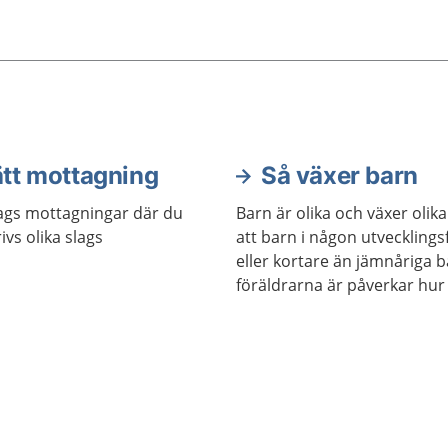
r och mer kontakt. Först
t skrika och sedan mer
den, rop och joller.
lir stabilare i kroppen och
mer styra sina rörelser
an.
ätt mottagning
Så växer barn
lags mottagningar där du
Barn är olika och växer olika
vs olika slags
att barn i någon utvecklings
eller kortare än jämnåriga b
föräldrarna är påverkar hur 
miljö barnet växer upp i kan
ovanligt att det beror på n