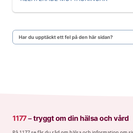
Har du upptäckt ett fel på den här sidan?
1177
–
tryggt om din hälsa och vård
På 1177.se får du råd om hälsa och information om 