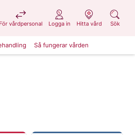
på 1177.se
på 1177.se
på 1177.se
på 1177.se
För vårdpersonal
Logga in
Hitta vård
Sök
ehandling
Så fungerar vården