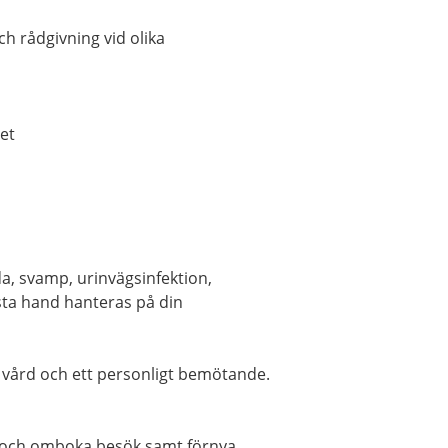
h rådgivning vid olika
et
da, svamp, urinvägsinfektion,
rsta hand hanteras på din
ll vård och ett personligt bemötande.
v- och omboka besök samt förnya