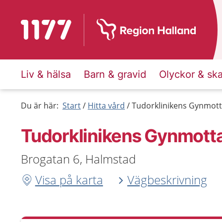
Till startsidan för 1177
Liv & hälsa
Barn & gravid
Olyckor & sk
Du är här:
Start
Hitta vård
Tudorklinikens Gynmot
Tudorklinikens Gynmott
Brogatan 6, Halmstad
Visa på karta
Vägbeskrivning