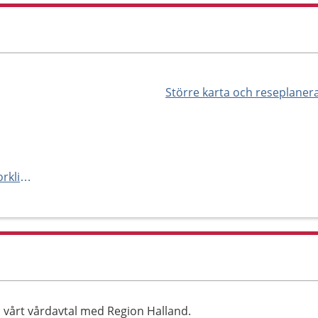
Större karta och reseplaner
https://www.femcare.com/tudorklinikensgynmottagning
 vårt vårdavtal med Region Halland.