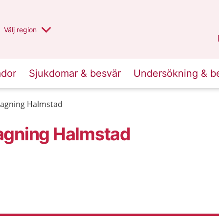
Du har valt region
Välj
en annan
region
Halland
.
ador
Sjukdomar & besvär
Undersökning & b
tagning Halmstad
agning Halmstad