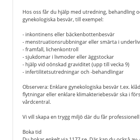
Hos oss får du hjälp med utredning, behandling oc
gynekologiska besvär, till exempel:
- inkontinens eller bäckenbottenbesvär
- menstruationsrubbningar eller smärta i underliv
- framfall, lichenkontroll
- sjukdomar i livmoder eller äggstockar
- hjälp vid oönskad graviditet (upp till vecka 9)
- infertilitetsutredningar och -behandlingar
Observera: Enklare gynekologiska besvär t.ex. klå
flytningar eller enklare klimakteriebesvär ska i fö
vårdcentral.
Vi vill skapa en trygg miljö där du får professione
Boka tid
Du bokar enkelt via 1177.se. Där kan du också a