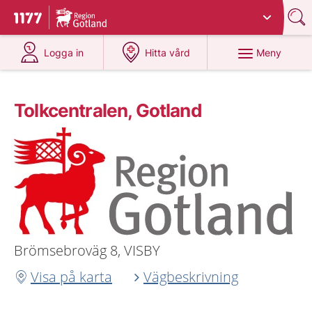
Du har valt region
Gotland
.
Till startsidan för 1177
på 1177.se
på 1177.se
Meny
Logga in
Hitta vård
Tolkcentralen, Gotland
Brömsebroväg 8, VISBY
Visa på karta
Vägbeskrivning