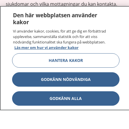
sjukdomar och vilka mottagningar du kan kontakta.
Logga in för att läsa din journal och göra dina
Den här webbplatsen använder
vårdärenden. Ring telefonnummer 1177 för
kakor
sjukvårdsrådgivning dygnet runt.
Vi använder kakor, cookies, för att ge dig en förbättrad
1177 ger dig råd när du vill må bättre.
upplevelse, sammanställa statistik och för att viss
nödvändig funktionalitet ska fungera på webbplatsen.
Läs mer om hur vi använder kakor
HANTERA KAKOR
Visa inn
1177 på flera språk
GODKÄNN NÖDVÄNDIGA
Visa inn
Om 1177
GODKÄNN ALLA
Visa inn
Kontakt
Behandling av personuppgifter