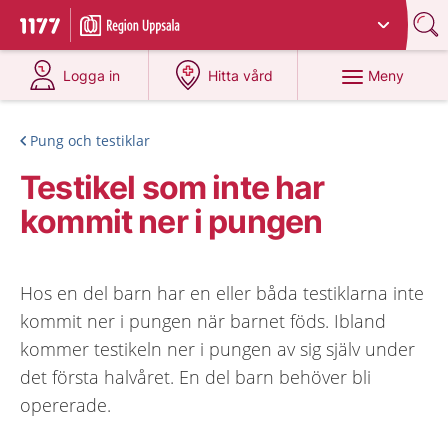
Du har valt region
Uppsala län
.
Till startsidan för 1177
på 1177.se
på 1177.se
Meny
Logga in
Hitta vård
Pung och testiklar
Testikel som inte har
kommit ner i pungen
Hos en del barn har en eller båda testiklarna inte
kommit ner i pungen när barnet föds. Ibland
kommer testikeln ner i pungen av sig själv under
det första halvåret. En del barn behöver bli
opererade.