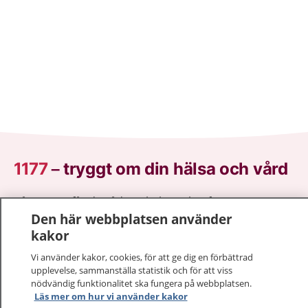
1177
–
tryggt om din hälsa och vård
På 1177.se får du råd om hälsa och information om
Den här webbplatsen använder
sjukdomar och vilka mottagningar du kan kontakta.
kakor
Logga in för att läsa din journal och göra dina
vårdärenden. Ring telefonnummer 1177 för
Vi använder kakor, cookies, för att ge dig en förbättrad
sjukvårdsrådgivning dygnet runt.
upplevelse, sammanställa statistik och för att viss
1177 ger dig råd när du vill må bättre.
nödvändig funktionalitet ska fungera på webbplatsen.
Läs mer om hur vi använder kakor