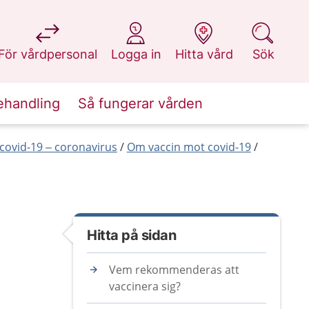
på 1177.se
på 1177.se
på 1177.se
på 1177.se
För vårdpersonal
Logga in
Hitta vård
Sök
ehandling
Så fungerar vården
covid-19 – coronavirus
Om vaccin mot covid-19
Hitta på sidan
Vem rekommenderas att
vaccinera sig?