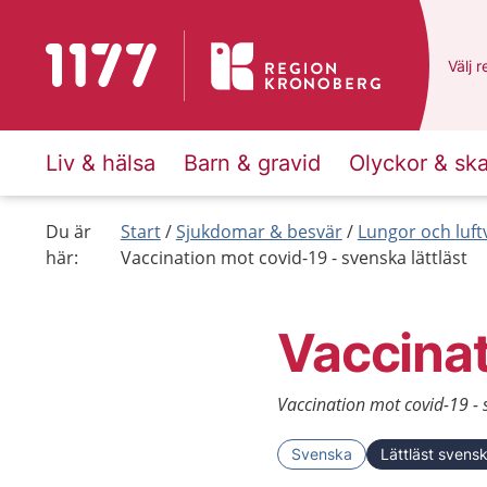
Till startsidan för 1177
Du ha
Välj
e
r
Liv & hälsa
Barn & gravid
Olyckor & sk
Du är
Start
Sjukdomar & besvär
Lungor och luft
här:
Vaccination mot covid-19 - svenska lättläst
Vaccinat
Vaccination mot covid-19 - 
Svenska
Lättläst svens