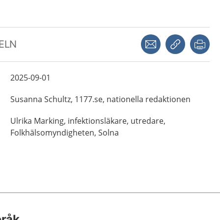
Dela via mejl
Kopiera län
Skr
KELN
2025-09-01
Susanna
Schultz,
1177.se, nationella redaktionen
Ulrika
Marking,
infektionsläkare, utredare,
Folkhälsomyndigheten,
Solna
pråk