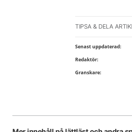
TIPSA & DELA ARTI
Senast uppdaterad
:
Redaktör
:
Granskare
:
Mer innehåll på lättläst och andra s