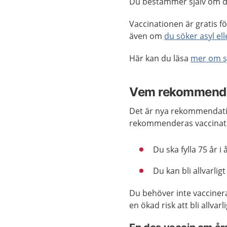
Du bestämmer själv om du
Vaccinationen är gratis f
även om
du söker asyl ell
Här kan du läsa
mer om s
Vem rekommender
Det är nya rekommendatio
rekommenderas vaccinatio
Du ska fylla 75 år i 
Du kan bli allvarligt
Du behöver inte vaccinera
en ökad risk att bli allva