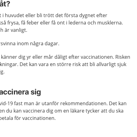
åt?
 i huvudet eller bli trött det första dygnet efter
å frysa, få feber eller få ont i lederna och musklerna.
h är vanligt.
örsvinna inom några dagar.
känner dig yr eller mår dåligt efter vaccinationen. Risken
rkningar. Det kan vara en större risk att bli allvarligt sjuk
g.
accinera sig
vid-19 fast man är utanför rekommendationen. Det kan
Men du kan vaccinera dig om en läkare tycker att du ska
betala för vaccinationen.