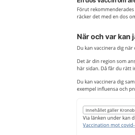
En dos vaccin om år
Förut rekommenderades e
räcker det med en dos om 
När och var kan 
Du kan vaccinera dig när d
Det är din region som ans
här sidan. Då får du rätt 
Du kan vaccinera dig samt
exempel influensa och p
Slut på det regionala t
Innehållet gäller Krono
Nedan innehåll gäller r
Via länken under kan d
Vaccination mot covid