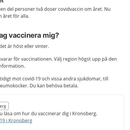
et
n del personer två doser covidvaccin om året. Nu
året för alla.
jag vaccinera mig?
et är höst eller vinter.
varar för vaccinationen. Välj region högst upp på den
information.
idigt mot covid-19 och vissa andra sjukdomar, till
neumokocker. Du kan behöva betala.
illägget från region Kronoberg
berg
egion Kronoberg
u läsa om hur du vaccinerar dig i Kronoberg.
-19 i Kronoberg