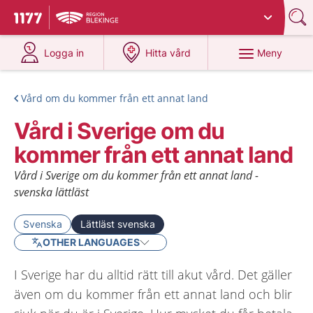
Du har valt region
Blekinge
.
Till startsidan för 1177
på 1177.se
på 1177.se
Meny
Logga in
Hitta vård
Vård om du kommer från ett annat land
Vård i Sverige om du
kommer från ett annat land
Vård i Sverige om du kommer från ett annat land -
svenska lättläst
Svenska
Lättläst svenska
OTHER LANGUAGES
I Sverige har du alltid rätt till akut vård. Det gäller
även om du kommer från ett annat land och blir