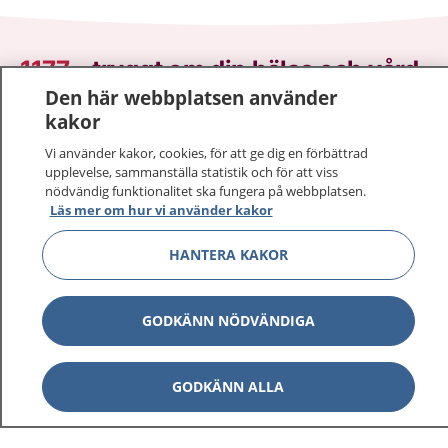
1177
–
tryggt om din hälsa och vård
Den här webbplatsen använder
På 1177.se får du råd om hälsa och information om
kakor
sjukdomar och vilka mottagningar du kan kontakta.
Vi använder kakor, cookies, för att ge dig en förbättrad
Logga in för att läsa din journal och göra dina
upplevelse, sammanställa statistik och för att viss
vårdärenden. Ring telefonnummer 1177 för
nödvändig funktionalitet ska fungera på webbplatsen.
Läs mer om hur vi använder kakor
sjukvårdsrådgivning dygnet runt.
1177 ger dig råd när du vill må bättre.
HANTERA KAKOR
GODKÄNN NÖDVÄNDIGA
Visa inn
1177 på flera språk
GODKÄNN ALLA
Visa inn
Om 1177