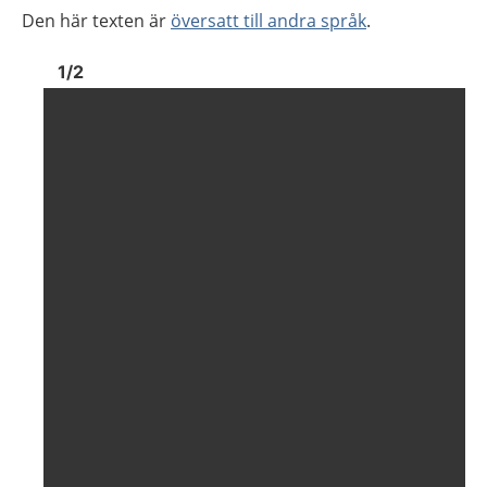
Den här texten är
översatt till andra språk
.
Bild
1
Bild
1
1
/
2
Visa föregående bild
Visa n