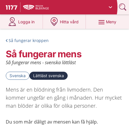
Du har valt region
Blekinge
.
Till startsidan för 1177
på 1177.se
på 1177.se
Meny
Logga in
Hitta vård
Så fungerar kroppen
Så fungerar mens
Så fungerar mens - svenska lättläst
Svenska
Lättläst svenska
Mens är en blödning från livmodern. Den
kommer ungefär en gång i månaden. Hur mycket
man blöder är olika för olika personer.
Du som mår dåligt av mensen kan få hjälp
.