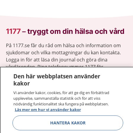
1177
–
tryggt om din hälsa och vård
På 1177.se får du råd om hälsa och information om
sjukdomar och vilka mottagningar du kan kontakta.
Logga in för att läsa din journal och göra dina
vårdärenden. Ring telefonnummer 1177 för
sjukvårdsrådgivning dygnet runt.
Den här webbplatsen använder
1177 ger dig råd när du vill må bättre.
kakor
Vi använder kakor, cookies, för att ge dig en förbättrad
upplevelse, sammanställa statistik och för att viss
nödvändig funktionalitet ska fungera på webbplatsen.
Läs mer om hur vi använder kakor
Visa inn
1177 på flera språk
HANTERA KAKOR