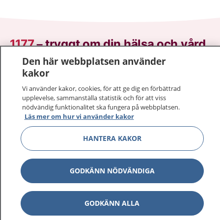
1177
–
tryggt om din hälsa och vård
Den här webbplatsen använder
På 1177.se får du råd om hälsa och information om
kakor
sjukdomar och vilka mottagningar du kan kontakta.
Vi använder kakor, cookies, för att ge dig en förbättrad
Logga in för att läsa din journal och göra dina
upplevelse, sammanställa statistik och för att viss
vårdärenden. Ring telefonnummer 1177 för
nödvändig funktionalitet ska fungera på webbplatsen.
sjukvårdsrådgivning dygnet runt.
Läs mer om hur vi använder kakor
1177 ger dig råd när du vill må bättre.
HANTERA KAKOR
GODKÄNN NÖDVÄNDIGA
Visa inn
1177 på flera språk
GODKÄNN ALLA
Visa inn
Om 1177