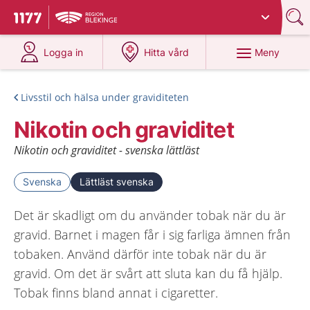
Du har valt region
Blekinge
.
Till startsidan för 1177
på 1177.se
på 1177.se
Meny
Logga in
Hitta vård
Livsstil och hälsa under graviditeten
Nikotin och graviditet
Nikotin och graviditet - svenska lättläst
Svenska
Lättläst svenska
Det är skadligt om du använder tobak när du är
gravid. Barnet i magen får i sig farliga ämnen från
tobaken. Använd därför inte tobak när du är
gravid. Om det är svårt att sluta kan du få hjälp.
Tobak finns bland annat i cigaretter.