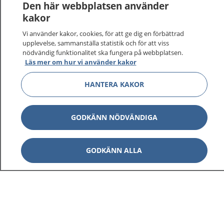
1177
–
tryggt om din hälsa och vård
Den här webbplatsen använder
kakor
På 1177.se får du råd om hälsa och information om
Vi använder kakor, cookies, för att ge dig en förbättrad
sjukdomar och vilka mottagningar du kan kontakta.
upplevelse, sammanställa statistik och för att viss
Logga in för att läsa din journal och göra dina
nödvändig funktionalitet ska fungera på webbplatsen.
vårdärenden. Ring telefonnummer 1177 för
Läs mer om hur vi använder kakor
sjukvårdsrådgivning dygnet runt.
1177 ger dig råd när du vill må bättre.
HANTERA KAKOR
GODKÄNN NÖDVÄNDIGA
Visa inn
GODKÄNN ALLA
1177 på flera språk
Visa inn
Om 1177
Visa inn
Kontakt