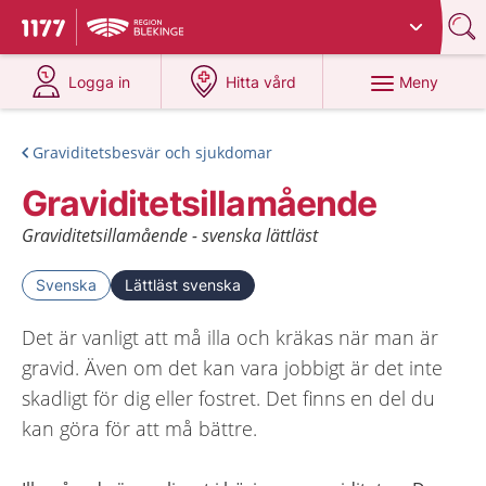
Du har valt region
Blekinge
.
Till startsidan för 1177
på 1177.se
på 1177.se
Meny
Logga in
Hitta vård
Graviditetsbesvär och sjukdomar
Graviditetsillamående
Graviditetsillamående - svenska lättläst
Svenska
Lättläst svenska
Det är vanligt att må illa och kräkas när man är
gravid. Även om det kan vara jobbigt är det inte
skadligt för dig eller fostret. Det finns en del du
kan göra för att må bättre.