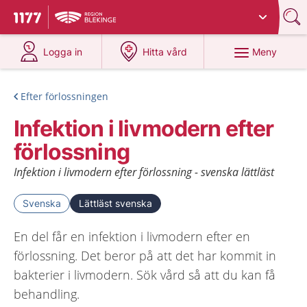
Du har valt region
Blekinge
.
Till startsidan för 1177
på 1177.se
på 1177.se
Meny
Logga in
Hitta vård
Efter förlossningen
Infektion i livmodern efter
förlossning
Infektion i livmodern efter förlossning - svenska lättläst
Svenska
Lättläst svenska
En del får en infektion i livmodern efter en
förlossning. Det beror på att det har kommit in
bakterier i livmodern. Sök vård så att du kan få
behandling.