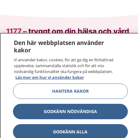
1177
–
tryggt om din hälsa och vård
Den här webbplatsen använder
På 1177.se får du råd om hälsa och information om
kakor
sjukdomar och vilka mottagningar du kan kontakta.
Vi använder kakor, cookies, för att ge dig en förbättrad
Logga in för att läsa din journal och göra dina
upplevelse, sammanställa statistik och för att viss
vårdärenden. Ring telefonnummer 1177 för
nödvändig funktionalitet ska fungera på webbplatsen.
sjukvårdsrådgivning dygnet runt.
Läs mer om hur vi använder kakor
1177 ger dig råd när du vill må bättre.
HANTERA KAKOR
GODKÄNN NÖDVÄNDIGA
Visa inn
1177 på flera språk
GODKÄNN ALLA