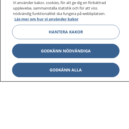
På 1177.se får du råd om hälsa och information om
Vi använder kakor, cookies, för att ge dig en förbättrad
sjukdomar och vilka mottagningar du kan kontakta.
upplevelse, sammanställa statistik och för att viss
nödvändig funktionalitet ska fungera på webbplatsen.
Logga in för att läsa din journal och göra dina
Läs mer om hur vi använder kakor
vårdärenden. Ring telefonnummer 1177 för
sjukvårdsrådgivning dygnet runt.
HANTERA KAKOR
1177 ger dig råd när du vill må bättre.
GODKÄNN NÖDVÄNDIGA
GODKÄNN ALLA
Visa inn
1177 på flera språk
Visa inn
Om 1177
Visa inn
Kontakt
Behandling av personuppgifter