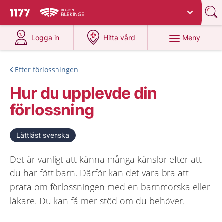
Du har valt region
Blekinge
.
Till startsidan för 1177
på 1177.se
på 1177.se
Meny
Logga in
Hitta vård
Efter förlossningen
Hur du upplevde din
förlossning
Lättläst svenska
Det är vanligt att känna många känslor efter att
du har fött barn. Därför kan det vara bra att
prata om förlossningen med en barnmorska eller
läkare. Du kan få mer stöd om du behöver.