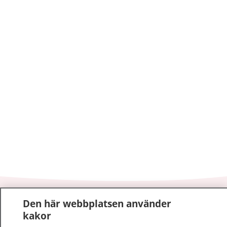
1177
–
tryggt om din hälsa och vård
Den här webbplatsen använder
kakor