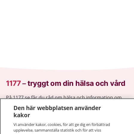
1177
–
tryggt om din hälsa och vård
På 1177.se får du råd om hälsa och information om
sjukdomar och vilka mottagningar du kan kontakta.
Den här webbplatsen använder
Logga in för att läsa din journal och göra dina
kakor
vårdärenden. Ring telefonnummer 1177 för
Vi använder kakor, cookies, för att ge dig en förbättrad
sjukvårdsrådgivning dygnet runt.
upplevelse, sammanställa statistik och för att viss
1177 ger dig råd när du vill må bättre.