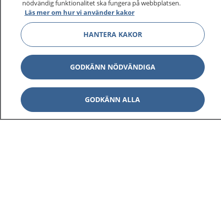
nödvändig funktionalitet ska fungera på webbplatsen.
Läs mer om hur vi använder kakor
HANTERA KAKOR
Visa inn
1177 på flera språk
GODKÄNN NÖDVÄNDIGA
Visa inn
Om 1177
GODKÄNN ALLA
Visa inn
Kontakt
Behandling av personuppgifter
Hantering av kakor
Inställningar för kakor