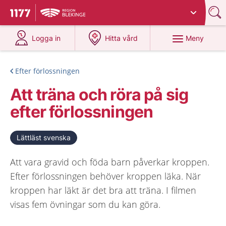
Du har valt region
Blekinge
.
Till startsidan för 1177
på 1177.se
på 1177.se
Meny
Logga in
Hitta vård
Efter förlossningen
Att träna och röra på sig
efter förlossningen
Lättläst svenska
Att vara gravid och föda barn påverkar kroppen.
Efter förlossningen behöver kroppen läka. När
kroppen har läkt är det bra att träna. I filmen
visas fem övningar som du kan göra.