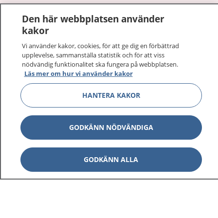
1177
–
tryggt om din hälsa och vård
Den här webbplatsen använder
kakor
På 1177.se får du råd om hälsa och information om
sjukdomar och vilka mottagningar du kan kontakta.
Vi använder kakor, cookies, för att ge dig en förbättrad
upplevelse, sammanställa statistik och för att viss
Logga in för att läsa din journal och göra dina
nödvändig funktionalitet ska fungera på webbplatsen.
vårdärenden. Ring telefonnummer 1177 för
Läs mer om hur vi använder kakor
sjukvårdsrådgivning dygnet runt.
1177 ger dig råd när du vill må bättre.
HANTERA KAKOR
GODKÄNN NÖDVÄNDIGA
Visa inn
1177 på flera språk
GODKÄNN ALLA
Visa inn
Om 1177
Visa inn
Kontakt