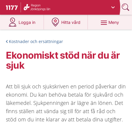
Du har valt region
Jönköpings län
.
Till startsidan för 1177
på 1177.se
på 1177.se
Meny
Logga in
Hitta vård
Kostnader och ersättningar
Ekonomiskt stöd när du är
sjuk
Att bli sjuk och sjukskriven en period påverkar din
ekonomi. Du kan behöva betala för sjukvård och
läkemedel. Sjukpenningen är lägre än lönen. Det
finns ställen att vända sig till för att få råd och
stöd om du inte klarar av att betala dina utgifter.