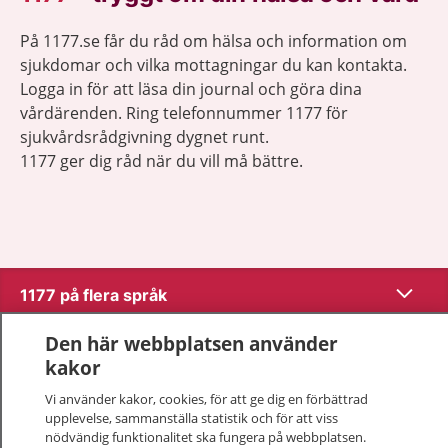
På 1177.se får du råd om hälsa och information om
sjukdomar och vilka mottagningar du kan kontakta.
Logga in för att läsa din journal och göra dina
vårdärenden. Ring telefonnummer 1177 för
sjukvårdsrådgivning dygnet runt.
1177 ger dig råd när du vill må bättre.
Visa inn
1177 på flera språk
Den här webbplatsen använder
Visa inn
Om 1177
kakor
Visa inn
Vi använder kakor, cookies, för att ge dig en förbättrad
Kontakt
upplevelse, sammanställa statistik och för att viss
nödvändig funktionalitet ska fungera på webbplatsen.