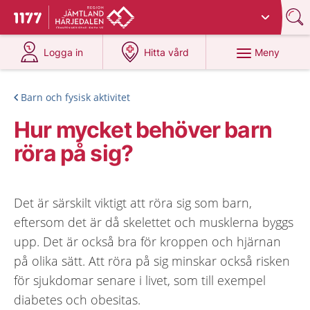
Du har valt region
Jämtland Härjedalen
.
Till startsidan för 1177
på 1177.se
på 1177.se
Meny
Logga in
Hitta vård
Barn och fysisk aktivitet
Hur mycket behöver barn
röra på sig?
Det är särskilt viktigt att röra sig som barn,
eftersom det är då skelettet och musklerna byggs
upp. Det är också bra för kroppen och hjärnan
på olika sätt. Att röra på sig minskar också risken
för sjukdomar senare i livet, som till exempel
diabetes och obesitas.