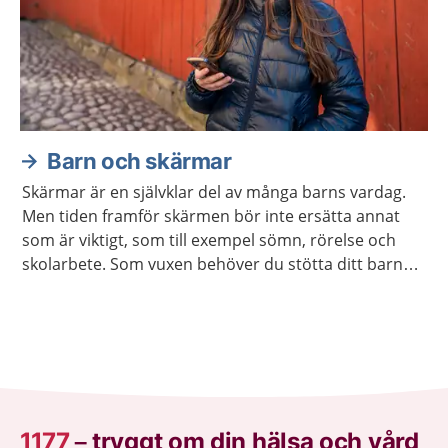
Barn och skärmar
Skärmar är en självklar del av många barns vardag.
Men tiden framför skärmen bör inte ersätta annat
som är viktigt, som till exempel sömn, rörelse och
skolarbete. Som vuxen behöver du stötta ditt barn
att lära sig använda skärm på ett sätt som hen mår
bra av.
1177
–
tryggt om din hälsa och vård