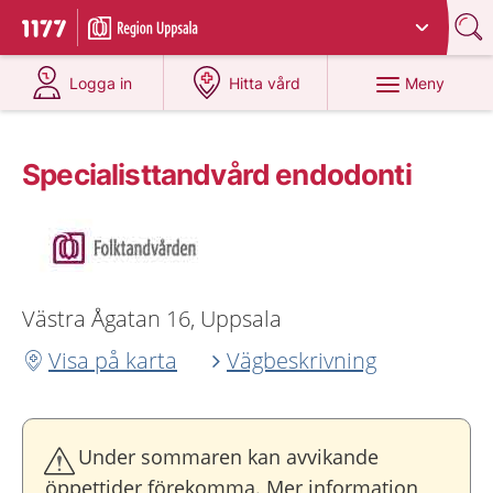
Du har valt region
Uppsala län
.
Till startsidan för 1177
på 1177.se
på 1177.se
Meny
Logga in
Hitta vård
Specialisttandvård endodonti
Västra Ågatan 16, Uppsala
Visa på karta
Vägbeskrivning
Under sommaren kan avvikande
öppettider förekomma. Mer information