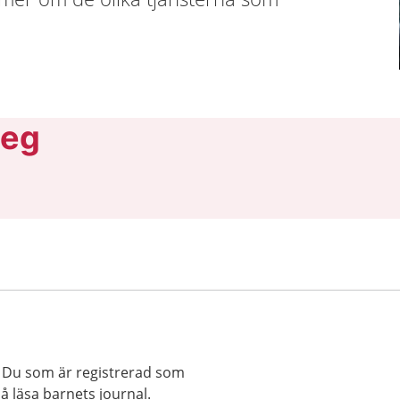
teg
l. Du som är registrerad som
å läsa barnets journal.