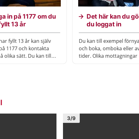
a in på 1177 om du
Det här kan du gö
fyllt 13 år
du loggat in
r fyllt 13 år kan själv
Du kan till exempel förny
 på 1177 och kontakta
och boka, omboka eller a
 olika sätt. Du kan till
tider. Olika mottagningar
a
olika tjänster.
t.
l
Bild
1
3
/
9