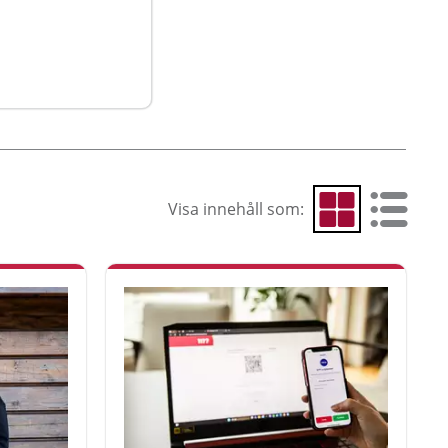
Visa innehåll som:
Visa som rutnät
Visa som 