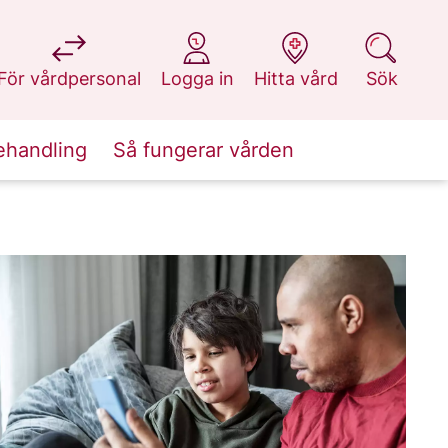
på 1177.se
på 1177.se
på 1177.se
på 1177.se
För vårdpersonal
Logga in
Hitta vård
Sök
ehandling
Så fungerar vården