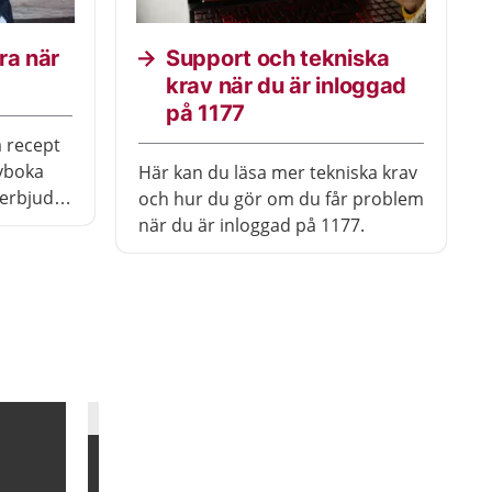
ra när
Support och tekniska
krav när du är inloggad
på 1177
a recept
vboka
Här kan du läsa mer tekniska krav
 erbjuder
och hur du gör om du får problem
när du är inloggad på 1177.
Bild
1
Bild
1
4
/
9
5
/
9