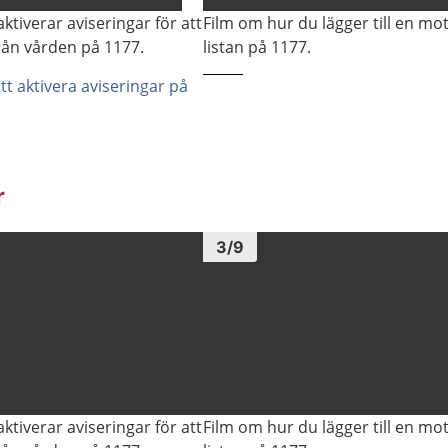
ktiverar aviseringar för att
Film om hur du lägger till en mot
rån vården på 1177.
listan på 1177.
t aktivera aviseringar på
r
Bild
1
3
/
9
ktiverar aviseringar för att
Film om hur du lägger till en mot