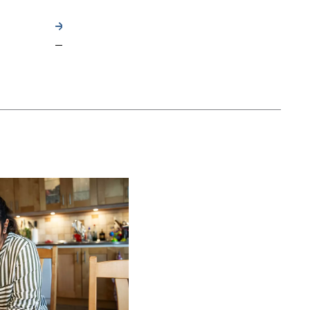
1177.
Läs mer om din journal på 1177