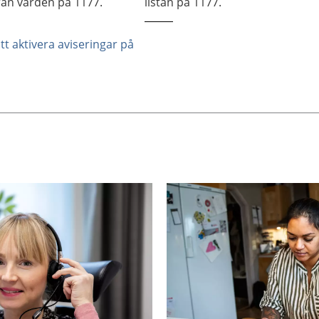
rån vården på 1177.
listan på 1177.
t aktivera aviseringar på