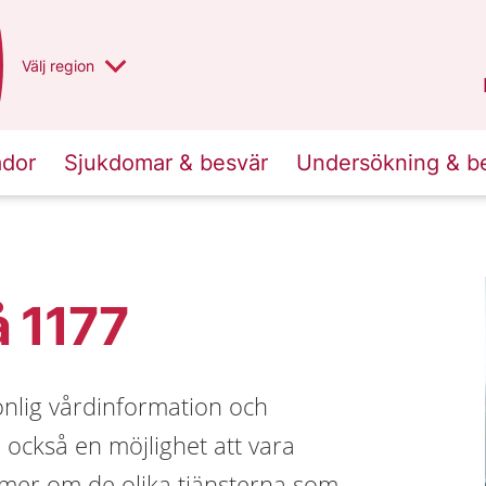
Du har valt region
Välj
en annan
region
Norrbotten
.
ador
Sjukdomar & besvär
Undersökning & b
å 1177
onlig vårdinformation och
r också en möjlighet att vara
a mer om de olika tjänsterna som