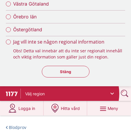
Västra Götaland
Örebro län
Östergötland
Jag vill inte se någon regional information
Obs! Detta val innebär att du inte ser regionalt innehåll
och viktig information som gäller just din region.
Stäng regionsväljaren
Stäng
Välj
region
Till startsidan för 1177
på 1177.se
på 1177.se
Meny
Logga in
Hitta vård
Blodprov