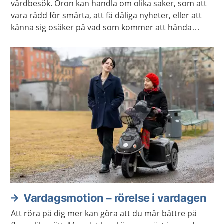
vårdbesök. Oron kan handla om olika saker, som att
vara rädd för smärta, att få dåliga nyheter, eller att
känna sig osäker på vad som kommer att hända
under besöket. Kanske har du negativa upplevelser
från tidigare vårdbesök som gör dig orolig.
Vardagsmotion – rörelse i vardagen
Att röra på dig mer kan göra att du mår bättre på