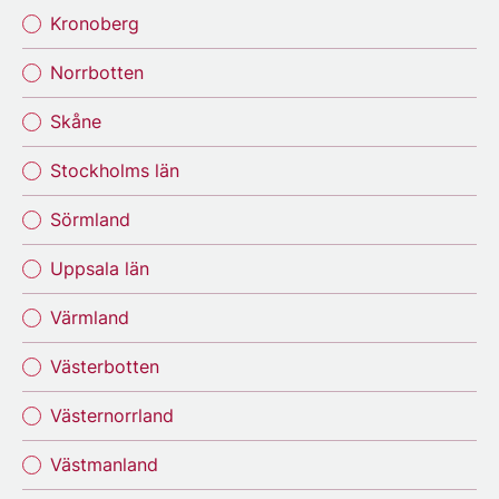
Kronoberg
Norrbotten
Skåne
Stockholms län
Sörmland
Uppsala län
Värmland
Västerbotten
Västernorrland
Västmanland