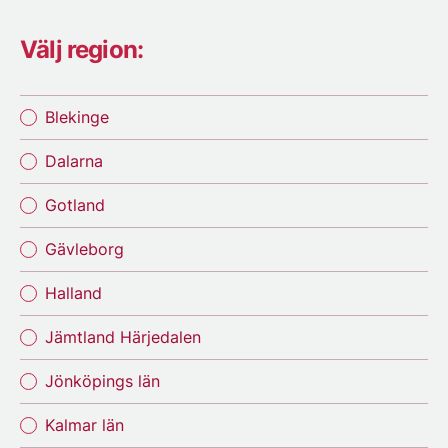
Välj region:
Blekinge
Dalarna
Gotland
Gävleborg
Halland
Jämtland Härjedalen
Jönköpings län
Kalmar län