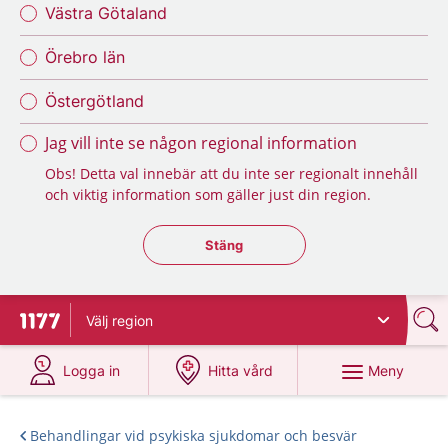
Västra Götaland
Örebro län
Östergötland
Jag vill inte se någon regional information
Obs! Detta val innebär att du inte ser regionalt innehåll
och viktig information som gäller just din region.
Stäng regionsväljaren
Stäng
Välj
region
Till startsidan för 1177
på 1177.se
på 1177.se
Meny
Logga in
Hitta vård
Behandlingar vid psykiska sjukdomar och besvär