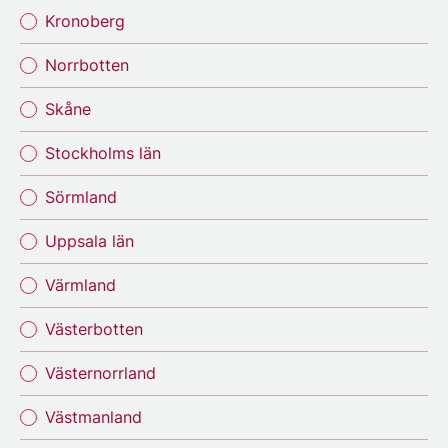
Kronoberg
Norrbotten
Skåne
Stockholms län
Sörmland
Uppsala län
Värmland
Västerbotten
Västernorrland
Västmanland