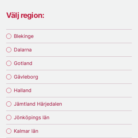
Välj region:
Blekinge
Dalarna
Gotland
Gävleborg
Halland
Jämtland Härjedalen
Jönköpings län
Kalmar län