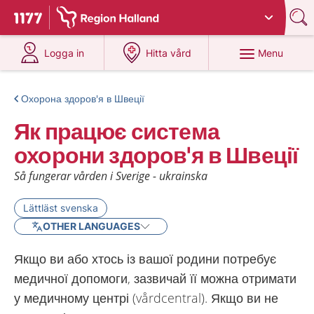
Du har valt region
Halland
.
To start page for 1177
at 1177.se
at 1177.se
Menu
Logga in
Hitta vård
Охорона здоров'я в Швеції
Як працює система
охорони здоров'я в Швеції
Så fungerar vården i Sverige - ukrainska
Lättläst svenska
OTHER LANGUAGES
Якщо ви або хтось із вашої родини потребує
медичної допомоги, зазвичай її можна отримати
у медичному центрі (vårdcentral). Якщо ви не