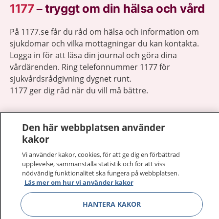
1177
–
tryggt om din hälsa och vård
På 1177.se får du råd om hälsa och information om
sjukdomar och vilka mottagningar du kan kontakta.
Logga in för att läsa din journal och göra dina
vårdärenden. Ring telefonnummer 1177 för
sjukvårdsrådgivning dygnet runt.
1177 ger dig råd när du vill må bättre.
Den här webbplatsen använder
kakor
Show co
Vi använder kakor, cookies, för att ge dig en förbättrad
1177 på flera språk
upplevelse, sammanställa statistik och för att viss
nödvändig funktionalitet ska fungera på webbplatsen.
Show co
Om 1177
Läs mer om hur vi använder kakor
HANTERA KAKOR
Show co
Kontakt