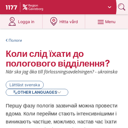
Du har valt region
Gävleborg
.
To start page for 1177
at 1177.se
at 1177.se
Menu
Logga in
Hitta vård
Пологи
Коли слід їхати до
пологового відділення?
När ska jag åka till förlossningsavdelningen? - ukrainska
Lättläst svenska
OTHER LANGUAGES
Першу фазу пологів зазвичай можна провести
вдома. Коли перейми стають інтенсивнішими і
виникають частіше, можливо, настав час їхати