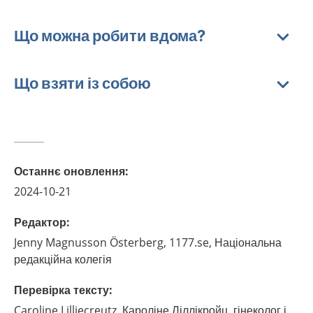
Що можна робити вдома?
Що взяти із собою
Останнє оновлення
:
2024-10-21
Редактор
:
Jenny
Magnusson Österberg,
1177.se, Національна
редакційна колегія
Перевірка тексту
:
Caroline
Lilliecreutz,
Кароліне Ліллікройц, гінеколог і