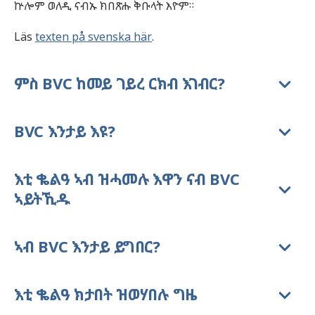
ኵሎም ወለዲ ናብኡ ክበጽሑ ቅቡላት እዮም።
Läs
texten på svenska här
.
ምስ BVC ከመይ ገይረ ርክብ እገብር?
BVC እንታይ እዩ?
እቲ ቈልዓ ኣብ ዝሓመሉ እዋን ናብ BVC
ኣይትኺዱ
ኣብ BVC እንታይ ይግበር?
እቲ ቈልዓ ክታበት ዝወሃበሉ ግዜ