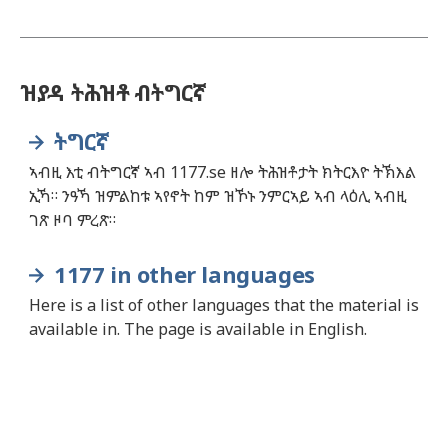
ዝያዳ ትሕዝቶ ብትግርኛ
ትግርኛ
ኣብዚ እቲ ብትግርኛ ኣብ 1177.se ዘሎ ትሕዝቶታት ክትርእዮ ትኽእል
ኢኻ። ንዓኻ ዝምልከቱ ኣየኖት ከም ዝኾኑ ንምርኣይ ኣብ ላዕሊ ኣብዚ
ገጽ ዞባ ምረጽ።
1177 in other languages
Here is a list of other languages that the material is
available in. The page is available in English.