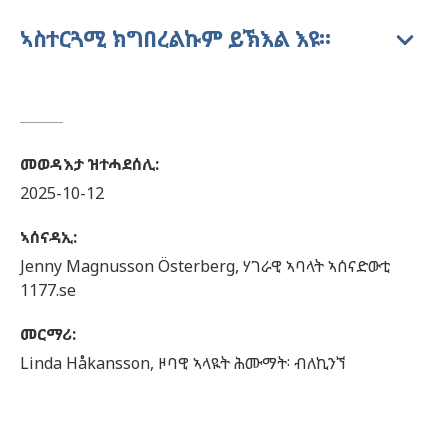
ኣስተርጓሚ ክግበረልኩም ይኽእል እዩ።
መወዳእታ ዝተሓደሰሊ
:
2025-10-12
ኣሰናዳኢ
:
Jenny
Magnusson Österberg,
ሃገራዊ ኣባላት ኣሰናድውቲ
1177.se
መርማሪ
:
Linda
Håkansson,
ዞባዊ ኣላዪት ሕሙማት፡ ብለኪንኘ