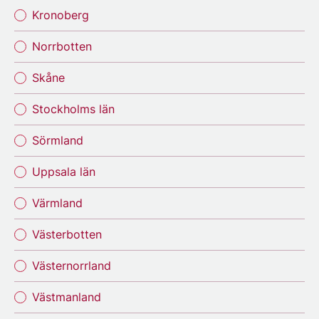
Kronoberg
Norrbotten
Skåne
Stockholms län
Sörmland
Uppsala län
Värmland
Västerbotten
Västernorrland
Västmanland