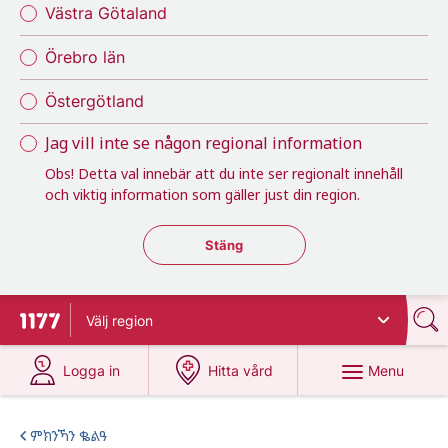
Västra Götaland
Örebro län
Östergötland
Jag vill inte se någon regional information
Obs! Detta val innebär att du inte ser regionalt innehåll
och viktig information som gäller just din region.
Stäng regionsväljaren
Stäng
Välj
region
To start page for 1177
at 1177.se
at 1177.se
Menu
Logga in
Hitta vård
ምክንኻን ቈልዓ