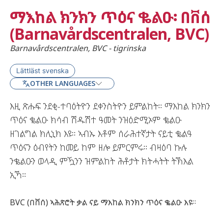
ማእከል ክንክን ጥዕና ቈልዑ፡ በቨሰ
(Barnavårdscentralen, BVC)
Barnavårdscentralen, BVC - tigrinska
Lättläst svenska
OTHER LANGUAGES
እዚ ጽሑፍ ንደቂ-ተባዕትዮን ደቀንስትዮን ይምልከት። ማእከል ክንክን
ጥዕና ቈልዑ ክሳብ ሽዱሽተ ዓመት ንዝዕድሚኦም ቈልዑ
ዘገልግል ክሊኒክ እዩ። ኣብኡ እቶም ሰራሕተኛታት ናይቲ ቈልዓ
ጥዕናን ዕብየትን ከመይ ከም ዘሎ ይምርምሩ። ብዛዕባ ኩሉ
ንቈልዑን ወላዲ ምዃንን ዝምልከት ሕቶታት ክትሓትት ትኽእል
ኢኻ።
BVC (በቨሰ) ኣሕጽሮት ቃል ናይ ማእከል ክንክን ጥዕና ቈልዑ እዩ።