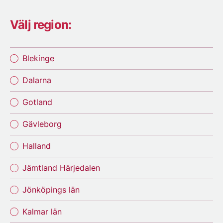
Välj region:
Blekinge
Dalarna
Gotland
Gävleborg
Halland
Jämtland Härjedalen
Jönköpings län
Kalmar län