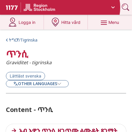
Du har valt region
Stockholms län
.
To start page for 1177
at 1177.se
at 1177.se
Menu
Logga in
Hitta vård
ትግርኛ/Tigrinska
ጥንሲ
Graviditet - tigrinska
Lättläst svenska
OTHER LANGUAGES
Content - ጥንሲ
ኣብ እዋን ጥንሲ ዘጋጥሙ ልሙዳት ጸገማት