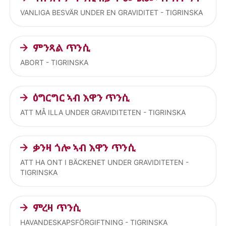
VANLIGA BESVÄR UNDER EN GRAVIDITET - TIGRINSKA
ምንጻል ጥንሲ
ABORT - TIGRINSKA
ዕግርግር ኣብ እዋን ጥንሲ
ATT MÅ ILLA UNDER GRAVIDITETEN - TIGRINSKA
ቃንዛ ጎሎ ኣብ እዋን ጥንሲ
ATT HA ONT I BÄCKENET UNDER GRAVIDITETEN -
TIGRINSKA
ምረዛ ጥንሲ
HAVANDESKAPSFÖRGIFTNING - TIGRINSKA