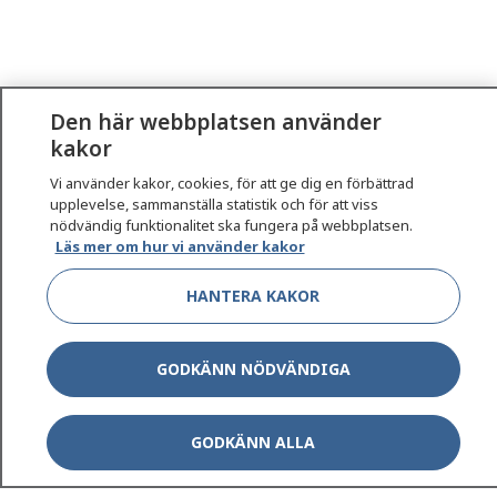
Den här webbplatsen använder
kakor
1177
–
tryggt om din hälsa och vård
Vi använder kakor, cookies, för att ge dig en förbättrad
upplevelse, sammanställa statistik och för att viss
nödvändig funktionalitet ska fungera på webbplatsen.
På 1177.se får du råd om hälsa och information om
Läs mer om hur vi använder kakor
sjukdomar och vilka mottagningar du kan kontakta.
Logga in för att läsa din journal och göra dina
HANTERA KAKOR
vårdärenden. Ring telefonnummer 1177 för
sjukvårdsrådgivning dygnet runt.
GODKÄNN NÖDVÄNDIGA
1177 ger dig råd när du vill må bättre.
GODKÄNN ALLA