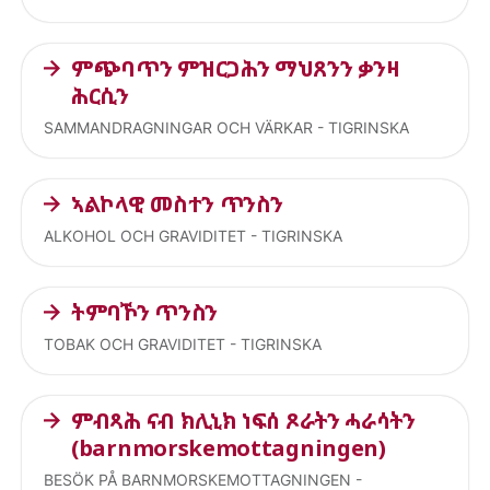
ምጭባጥን ምዝርጋሕን ማህጸንን ቃንዛ
ሕርሲን
SAMMANDRAGNINGAR OCH VÄRKAR - TIGRINSKA
ኣልኮላዊ መስተን ጥንስን
ALKOHOL OCH GRAVIDITET - TIGRINSKA
ትምባኾን ጥንስን
TOBAK OCH GRAVIDITET - TIGRINSKA
ምብጻሕ ናብ ክሊኒክ ነፍሰ ጾራትን ሓራሳትን
(barnmorskemottagningen)
BESÖK PÅ BARNMORSKEMOTTAGNINGEN -